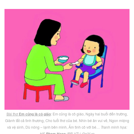
Bài thơ
Em cũng là cô giáo
: Em cũng là cô giáo, Ngày hai buổi đến trường,
Giành tất cả tình thương, Cho tuổi thơ của bé. Nhìn bé ăn vui vẻ, Ngon miệng
và vệ sinh, Dù nóng – lạnh bên mình, Ấm tình cô với bé…
Tranh minh họa:
HS
(BR-VT) |
GoiY.vn
Phạm Hoan