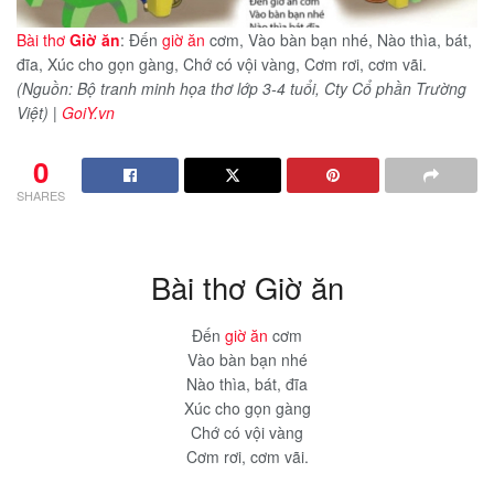
Bài thơ
Giờ ăn
: Đến
giờ ăn
cơm, Vào bàn bạn nhé, Nào thìa, bát,
đĩa, Xúc cho gọn gàng, Chớ có vội vàng, Cơm rơi, cơm vãi.
(Nguồn: Bộ tranh minh họa thơ lớp 3-4 tuổi, Cty Cổ phần Trường
Việt)
|
GoiY.vn
0
SHARES
Bài thơ Giờ ăn
Đến
giờ ăn
cơm
Vào bàn bạn nhé
Nào thìa, bát, đĩa
Xúc cho gọn gàng
Chớ có vội vàng
Cơm rơi, cơm vãi.