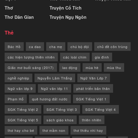
Thơ
Truyện Cổ Tích
Thơ Dân Gian
Truyện Ngụ Ngôn
Thẻ
Bác Hồ
ca dao
cha mẹ
chú bộ đội
chủ đề côn trùng
các hiện tượng thiên nhiên
các loài chim
gia đình
Giấc mơ buổi sáng (2017)
lao động
mùa hè
mùa thu
nghề nghiệp
Nguyễn Lãm Thắng
Ngữ Văn Lớp 7
Ngữ văn lớp 9
Ngữ văn lớp 11
phát triển bản thân
Phạm Hổ
quê hương đất nước
SGK Tiếng Việt 1
SGK Tiếng Việt 2
SGK Tiếng Việt 3
SGK Tiếng Việt 4
SGK Tiếng Việt 5
sách giáo khoa
thiên nhiên
thơ hay cho bé
thơ mầm non
thơ thiếu nhi hay