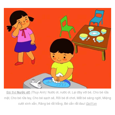
Bài thơ
Nước ơi!
(Thụy Anh)
: Nước ơi, nước ơi, Lại đây với bé, Cho bé rửa
mặt, Cho bé rửa tay, Cho bé sạch sẽ, Rồi bé đi chơi, Mắt bé sáng ngời, Miệng
cười xinh xắn, Răng bé rất trắng, Bé cắn rất đau!
GoiY.vn