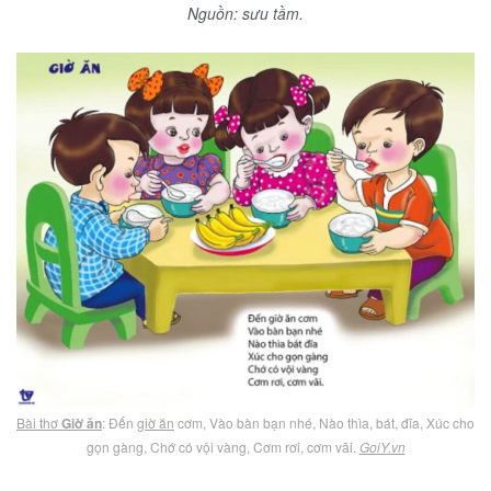
Nguồn: sưu tầm.
Bài thơ
Giờ ăn
: Đến
giờ ăn
cơm, Vào bàn bạn nhé, Nào thìa, bát, đĩa, Xúc cho
gọn gàng, Chớ có vội vàng, Cơm rơi, cơm vãi.
GoiY.vn