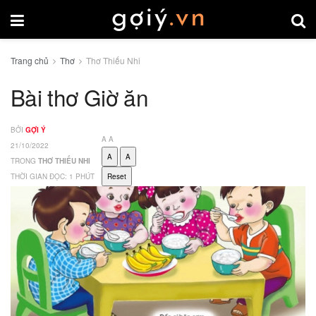
Trang chủ
Thơ
Thơ Thiếu Nhi
Bài thơ Giờ ăn
BỞI
GỢI Ý
A
A
21/10/2022
A
A
TRONG
THƠ THIẾU NHI
THỜI GIAN ĐỌC: 1 PHÚT
Reset