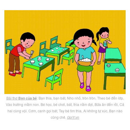
Bài thơ
Bạn của bé
: Bạn thìa, bạn bát, Nho nhỏ, tròn tròn, Theo bé đến lớp,
Vào trường mầm non. Bé học, bé chơi, bát, thìa nằm đợi, Bữa ăn đến rồi, Cả
hai cùng vội. Cơm, canh gọi bát, Tay bé tìm thìa, Ai không tự xúc, Bạn nào
cũng chê.
GoiY.vn