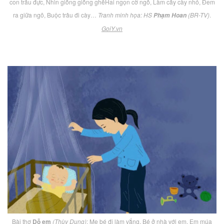
con trâu đực, Nhìn giống giống ghêHai ngọn cờ ngô, Làm cây cày nhỏ, Đem
ra giữa ngõ, Buộc trâu đi cày…
Tranh minh họa: HS
(BR-TV)
.
Phạm Hoan
GoiY.vn
Bài thơ
Dỗ em
(Thùy Dung)
: Mẹ bé đi làm vắng, Bé ở nhà với em, Em múa