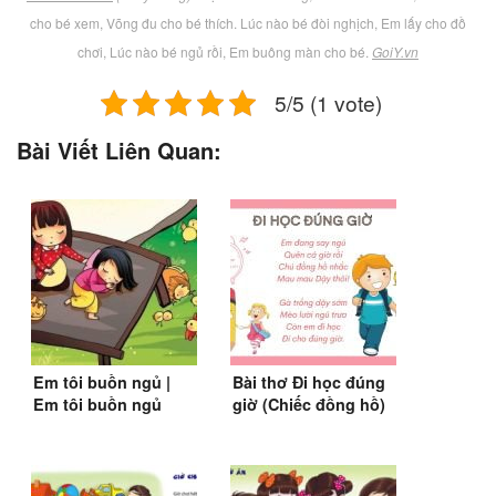
cho bé xem, Võng đu cho bé thích. Lúc nào bé đòi nghịch, Em lấy cho đồ
chơi, Lúc nào bé ngủ rồi, Em buông màn cho bé.
GoiY.vn
5/5 (1 vote)
Bài Viết Liên Quan:
Em tôi buồn ngủ |
Bài thơ Đi học đúng
Em tôi buồn ngủ
giờ (Chiếc đồng hồ)
buồn nghê