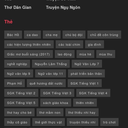
Thơ Dân Gian
Truyện Ngụ Ngôn
Thẻ
Bác Hồ
ca dao
cha mẹ
chú bộ đội
chủ đề côn trùng
các hiện tượng thiên nhiên
các loài chim
gia đình
Giấc mơ buổi sáng (2017)
lao động
mùa hè
mùa thu
nghề nghiệp
Nguyễn Lãm Thắng
Ngữ Văn Lớp 7
Ngữ văn lớp 9
Ngữ văn lớp 11
phát triển bản thân
Phạm Hổ
quê hương đất nước
SGK Tiếng Việt 1
SGK Tiếng Việt 2
SGK Tiếng Việt 3
SGK Tiếng Việt 4
SGK Tiếng Việt 5
sách giáo khoa
thiên nhiên
thơ hay cho bé
thơ mầm non
thơ thiếu nhi hay
thầy cô giáo
thế giới thực vật
truyện thiếu nhi
trò chơi