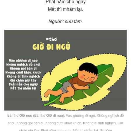
Phải nằm cho ngay
Mắt thì mhắm lại.
Nguồn: sưu tầm.
Bài thơ
Giờ ngủ
(
Bài thơ
Giờ đi ngủ
): Vào giường đi ngủ, Không nghịch đồ
chơi, Không gọi bạn ơi, Không cười khúc khích, Không ai tinh nghịch, Giơ
chân giơ tân, Phải nằm cho ngay, Mắt thì nhắm lại.
GoiY.vn