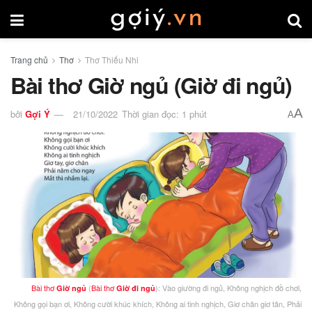
Trang chủ
Thơ
Thơ Thiếu Nhi
Bài thơ Giờ ngủ (Giờ đi ngủ)
A
bởi
Gợi Ý
21/10/2022
Thời gian đọc: 1 phút
A
Bài thơ
(
Bài thơ
): Vào giường đi ngủ, Không nghịch đồ chơi,
Giờ ngủ
Giờ đi ngủ
Không gọi bạn ơi, Không cười khúc khích, Không ai tinh nghịch, Giơ chân giơ tân, Phải