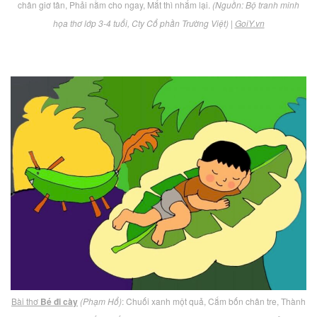
chân giơ tân, Phải nằm cho ngay, Mắt thì nhắm lại.
(Nguồn: Bộ tranh minh
họa thơ lớp 3-4 tuổi, Cty Cổ phần Trường Việt)
|
GoiY.vn
Bài thơ
Bé đi cày
(Phạm Hổ)
: Chuối xanh một quả, Cắm bốn chân tre, Thành