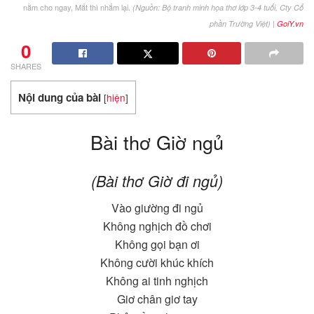
nằm cho ngay, Mắt thì nhắm lại.
(Nguồn: Bộ tranh minh họa thơ lớp 3-4 tuổi, Cty Cổ
|
phần Trường Việt)
GoiY.vn
0
SHARES
Nội dung của bài
[
hiện
]
Bài thơ Giờ ngủ
(Bài thơ Giờ đi ngủ)
Vào giường đi ngủ
Không nghịch đồ chơi
Không gọi bạn ơi
Không cười khúc khích
Không ai tinh nghịch
Giơ chân giơ tay