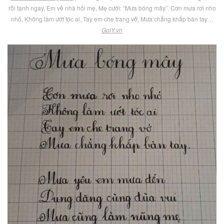
rồi tạnh ngay, Em về nhà hỏi mẹ, Mẹ cười: “Mưa bóng mây”. Cơn mưa rơi nho
nhỏ, Không làm ướt tóc ai, Tay em che trang vở, Mưa chẳng khắp bàn tay…
GoiY.vn