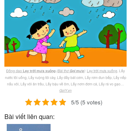
Đồng dao
Lạy trời mưa xuống
(
Bài thơ
)
:
Lạy trời mưa xuống
, Lấy
Gọi mưa
nước tôi uống, Lấy ruộng tôi cày, Lấy đầy bát cơm, Lấy rơm đun bếp, Lấy nếp
nấu xôi, Lấy vôi ăn trầu, Lấy bậu về ôm, Lấy nơm đơm cá, Lấy rá vo gạo…
GoiY.vn
5/5 (5 votes)
Bài viết liên quan: