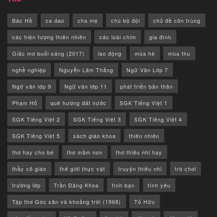
Bác Hồ
ca dao
cha mẹ
chú bộ đội
chủ đề côn trùng
các hiện tượng thiên nhiên
các loài chim
gia đình
Giấc mơ buổi sáng (2017)
lao động
mùa hè
mùa thu
nghề nghiệp
Nguyễn Lãm Thắng
Ngữ Văn Lớp 7
Ngữ văn lớp 9
Ngữ văn lớp 11
phát triển bản thân
Phạm Hổ
quê hương đất nước
SGK Tiếng Việt 1
SGK Tiếng Việt 2
SGK Tiếng Việt 3
SGK Tiếng Việt 4
SGK Tiếng Việt 5
sách giáo khoa
thiên nhiên
thơ hay cho bé
thơ mầm non
thơ thiếu nhi hay
thầy cô giáo
thế giới thực vật
truyện thiếu nhi
trò chơi
trường lớp
Trần Đăng Khoa
tình bạn
tình yêu
Tập thơ Góc sân và khoảng trời (1968)
Tố Hữu