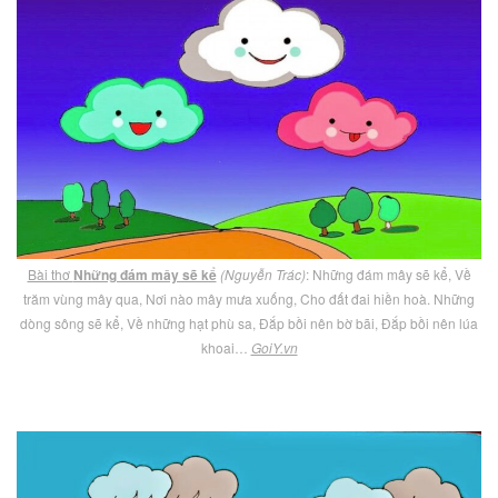
Bài thơ
Những đám mây sẽ kể
(Nguyễn Trác)
: Những đám mây sẽ kể, Về
trăm vùng mây qua, Nơi nào mây mưa xuống, Cho đất đai hiền hoà. Những
dòng sông sẽ kể, Về những hạt phù sa, Đắp bồi nên bờ bãi, Đắp bồi nên lúa
khoai…
GoiY.vn