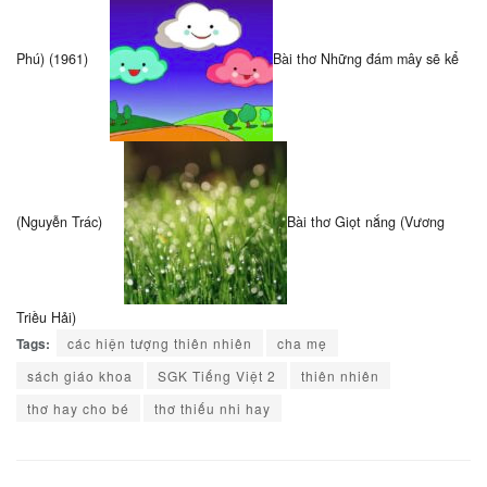
Phú) (1961)
Bài thơ Những đám mây sẽ kể
(Nguyễn Trác)
Bài thơ Giọt nắng (Vương
Triều Hải)
Tags:
các hiện tượng thiên nhiên
cha mẹ
sách giáo khoa
SGK Tiếng Việt 2
thiên nhiên
thơ hay cho bé
thơ thiếu nhi hay