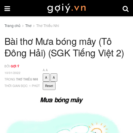
Trang chủ
Thơ
Thơ Thiếu Nhi
Bài thơ Mưa bóng mây (Tô
Đông Hải) (SGK Tiếng Việt 2)
BỞI
GỢI Ý
A
A
10/01/2022
A
A
TRONG
THƠ THIẾU NHI
THỜI GIAN ĐỌC: 1 PHÚT
Reset