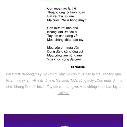
Bài thơ
Mưa bóng mây
(Tô Đông Hải)
: Có cơn mưa nào lạ thế, Thoáng qua
rồi tạnh ngay, Em về nhà hỏi mẹ, Mẹ cười: “Mưa bóng mây”. Cơn mưa rơi nho
nhỏ, Không làm ướt tóc ai, Tay em che trang vở, Mưa chẳng khắp bàn tay…
GoiY.vn