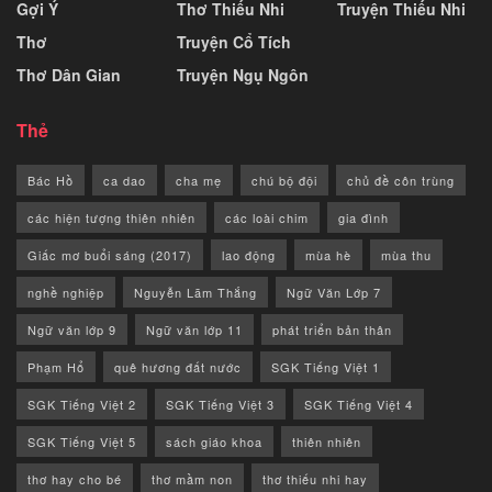
Gợi Ý
Thơ Thiếu Nhi
Truyện Thiếu Nhi
Thơ
Truyện Cổ Tích
Thơ Dân Gian
Truyện Ngụ Ngôn
Thẻ
Bác Hồ
ca dao
cha mẹ
chú bộ đội
chủ đề côn trùng
các hiện tượng thiên nhiên
các loài chim
gia đình
Giấc mơ buổi sáng (2017)
lao động
mùa hè
mùa thu
nghề nghiệp
Nguyễn Lãm Thắng
Ngữ Văn Lớp 7
Ngữ văn lớp 9
Ngữ văn lớp 11
phát triển bản thân
Phạm Hổ
quê hương đất nước
SGK Tiếng Việt 1
SGK Tiếng Việt 2
SGK Tiếng Việt 3
SGK Tiếng Việt 4
SGK Tiếng Việt 5
sách giáo khoa
thiên nhiên
thơ hay cho bé
thơ mầm non
thơ thiếu nhi hay