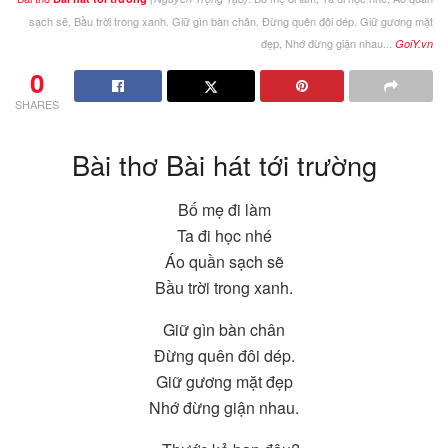
sạch sẽ, Bầu trời trong xanh. Giữ gìn bàn chân, Đừng quên đôi dép. Giữ gương mặt
đẹp, Nhớ đừng giận nhau...
GoiY.vn
0
SHARES
Bài thơ Bài hát tới trường
Bố mẹ đi làm
Ta đi học nhé
Áo quần sạch sẽ
Bầu trời trong xanh.
Giữ gìn bàn chân
Đừng quên đôi dép.
Giữ gương mặt đẹp
Nhớ đừng giận nhau.