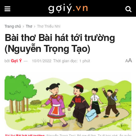
Trang chủ
Thơ
Thơ Thiếu Nhi
Bài thơ Bài hát tới trường
(Nguyễn Trọng Tạo)
A
bởi
Gợi Ý
10/01/2022
Thời gian đọc: 1 phút
A
Bài thơ
: Bố mẹ đi làm, Ta đi học nhé, Áo quần
Bài hát tới trường
(Nguyễn Trọng Tạo)