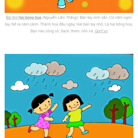
Bài thơ
Hai bông hoa
(Nguyễn Lãm Thắng)
: Bàn tay xinh xắn, Có năm ngón
tay, Nở ra năm cánh, Thành hoa đầu ngày. Hai bàn tay nhỏ, Là hai bông hoa,
Bạn nào cũng có, Sạch, thơm, nõn nà.
GoiY.vn