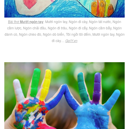
Bài thơ
Mười ngón tay
: Mười ngón tay, Ngón đi cày, Ngón tát nước, Ngón
cầm lược, Ngón chải đầu, Ngón đi trâu, Ngón đi cấy, Ngón cầm bẫy, Ngón
đánh cò, Ngón chèo đò, Ngón dò biển, Tôi ngồi tôi đếm, Mười ngón tay, Ngón
đi cày…
GoiY.vn