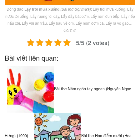
Đồng dao
Lạy trời mưa xuống
(
Bài thơ
)
:
Lạy trời mưa xuống
, Lấy
Gọi mưa
nước tôi uống, Lấy ruộng tôi cày, Lấy đầy bát cơm, Lấy rơm đun bếp, Lấy nếp
nấu xôi, Lấy vôi ăn trầu, Lấy bậu về ôm, Lấy nơm đơm cá, Lấy rá vo gạo…
GoiY.vn
5/5 (2 votes)
Bài viết liên quan:
Bài thơ Năm ngón tay ngoan (Nguyễn Ngọc
Hưng) (1999)
Bài thơ Hoa điểm mười (Hoa