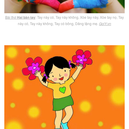
Bài thơ
Hai bàn tay
: Tay này có, Tay này không, Xòe tay này, Xòe tay nọ, Tay
này có, Tay này không, Tay có bông, Dâng tặng mẹ.
GoiY.vn