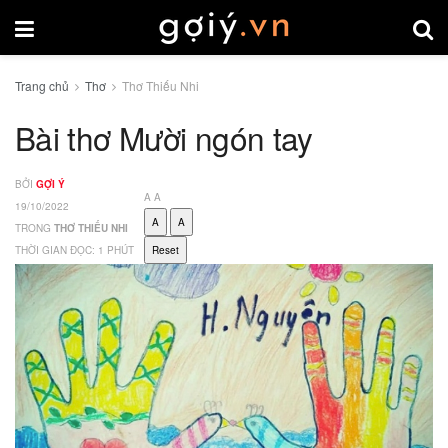
Trang chủ
Thơ
Thơ Thiếu Nhi
Bài thơ Mười ngón tay
BỞI
GỢI Ý
A
A
19/10/2022
A
A
TRONG
THƠ THIẾU NHI
THỜI GIAN ĐỌC: 1 PHÚT
Reset