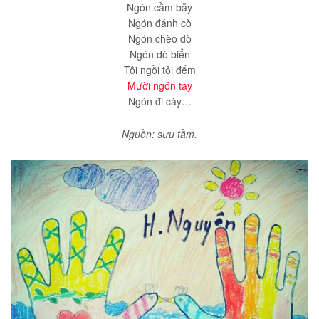
Ngón cầm bẫy
Ngón đánh cò
Ngón chèo đò
Ngón dò biển
Tôi ngồi tôi đếm
Mười ngón tay
Ngón đi cày…
Nguồn: sưu tầm.