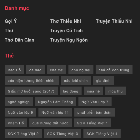
Danh mục
Gợi Ý
Thơ Thiếu Nhi
Truyện Thiếu Nhi
Thơ
Truyện Cổ Tích
Thơ Dân Gian
Truyện Ngụ Ngôn
Thẻ
Bác Hồ
ca dao
cha mẹ
chú bộ đội
chủ đề côn trùng
các hiện tượng thiên nhiên
các loài chim
gia đình
Giấc mơ buổi sáng (2017)
lao động
mùa hè
mùa thu
nghề nghiệp
Nguyễn Lãm Thắng
Ngữ Văn Lớp 7
Ngữ văn lớp 9
Ngữ văn lớp 11
phát triển bản thân
Phạm Hổ
quê hương đất nước
SGK Tiếng Việt 1
SGK Tiếng Việt 2
SGK Tiếng Việt 3
SGK Tiếng Việt 4