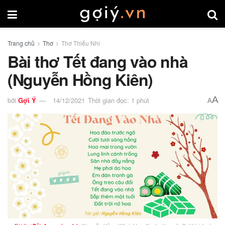
Trang chủ
Thơ
Thơ Thiếu Nhi
Bài thơ Tết đang vào nhà
(Nguyễn Hồng Kiên)
A
bởi
Gợi Ý
14/12/2021
Thời gian đọc: 1 phút
A