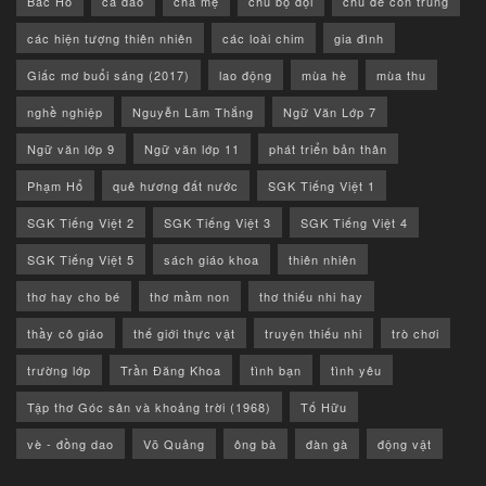
Bác Hồ
ca dao
cha mẹ
chú bộ đội
chủ đề côn trùng
các hiện tượng thiên nhiên
các loài chim
gia đình
Giấc mơ buổi sáng (2017)
lao động
mùa hè
mùa thu
nghề nghiệp
Nguyễn Lãm Thắng
Ngữ Văn Lớp 7
Ngữ văn lớp 9
Ngữ văn lớp 11
phát triển bản thân
Phạm Hổ
quê hương đất nước
SGK Tiếng Việt 1
SGK Tiếng Việt 2
SGK Tiếng Việt 3
SGK Tiếng Việt 4
SGK Tiếng Việt 5
sách giáo khoa
thiên nhiên
thơ hay cho bé
thơ mầm non
thơ thiếu nhi hay
thầy cô giáo
thế giới thực vật
truyện thiếu nhi
trò chơi
trường lớp
Trần Đăng Khoa
tình bạn
tình yêu
Tập thơ Góc sân và khoảng trời (1968)
Tố Hữu
vè - đồng dao
Võ Quảng
ông bà
đàn gà
động vật