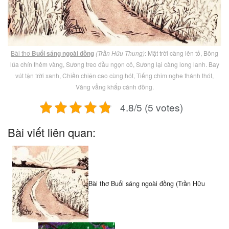
Bài thơ
Buổi sáng ngoài đồng
(Trần Hữu Thung)
: Mặt trời càng lên tỏ, Bông
lúa chín thêm vàng, Sương treo đầu ngọn cỏ, Sương lại càng long lanh. Bay
vút tận trời xanh, Chiền chiện cao cùng hót, Tiếng chim nghe thánh thót,
Văng vẳng khắp cánh đồng.
4.8/5 (5 votes)
Bài viết liên quan:
Bài thơ Buổi sáng ngoài đồng (Trần Hữu