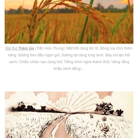
Bài thơ
Thăm lúa
(Trần Hữu Thung)
: Mặt trời càng lên tỏ, Bông lúa chín thêm
vàng. Sương treo đầu ngọn gió, Sương lại càng long lanh. Bay vút tận trời
xanh, Chiền chiện cao cùng hót, Tiếng chim nghe thánh thót, Văng vẳng
khắp cánh đồng…