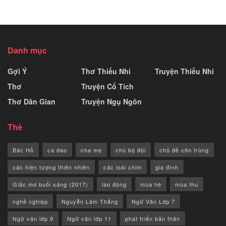
Danh mục
Gợi Ý
Thơ Thiếu Nhi
Truyện Thiếu Nhi
Thơ
Truyện Cổ Tích
Thơ Dân Gian
Truyện Ngụ Ngôn
Thẻ
Bác Hồ
ca dao
cha mẹ
chú bộ đội
chủ đề côn trùng
các hiện tượng thiên nhiên
các loài chim
gia đình
Giấc mơ buổi sáng (2017)
lao động
mùa hè
mùa thu
nghề nghiệp
Nguyễn Lãm Thắng
Ngữ Văn Lớp 7
Ngữ văn lớp 9
Ngữ văn lớp 11
phát triển bản thân