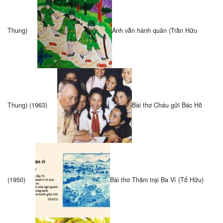
Thung)
Anh vẫn hành quân (Trần Hữu
Thung) (1963)
Bài thơ Cháu gửi Bác Hồ
(1950)
Bài thơ Thăm trại Ba Vì (Tố Hữu)