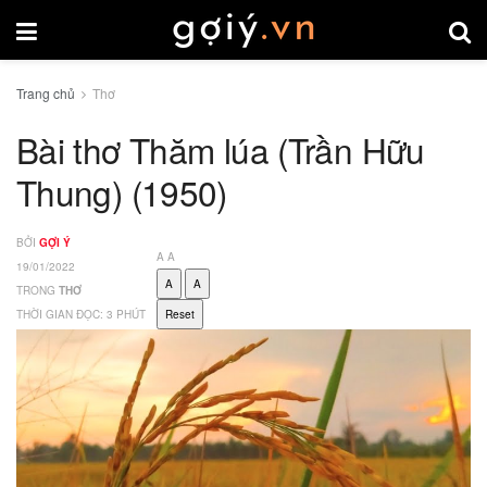
Trang chủ
Thơ
Bài thơ Thăm lúa (Trần Hữu
Thung) (1950)
BỞI
GỢI Ý
A
A
19/01/2022
A
A
TRONG
THƠ
THỜI GIAN ĐỌC: 3 PHÚT
Reset