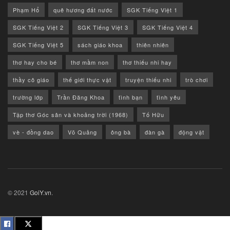
Phạm Hổ
quê hương đất nước
SGK Tiếng Việt 1
SGK Tiếng Việt 2
SGK Tiếng Việt 3
SGK Tiếng Việt 4
SGK Tiếng Việt 5
sách giáo khoa
thiên nhiên
thơ hay cho bé
thơ mầm non
thơ thiếu nhi hay
thầy cô giáo
thế giới thực vật
truyện thiếu nhi
trò chơi
trường lớp
Trần Đăng Khoa
tình bạn
tình yêu
Tập thơ Góc sân và khoảng trời (1968)
Tố Hữu
vè - đồng dao
Võ Quảng
ông bà
đàn gà
động vật
© 2021
GoiY.vn
.