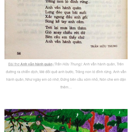
Bài thơ
Anh vẫn hành quân
(Trần Hữu Thung)
: Anh vẫn hành quân, Trên
đường ra chiến dịch, Mé đồi quê anh bước, Trăng non ló đỉnh rừng. Anh vẫn
hành quân, Như ngày em có nhớ, Đứng bên cầu xóm nhỏ, Nón che em dặn
thêm…