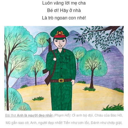
Luôn vâng lời mẹ cha
Bé ơi! Hãy ở nhà
Là trò ngoan con nhé!
Bài thơ
Anh là người đẹp nhất
(Phạm Hổ)
: Ơi anh bộ đội, Cháu của Bác Hồ,
Mũ gắn sao cờ, Anh, người đẹp nhất! Tiến như cơn lốc, Đánh như chớp giật,