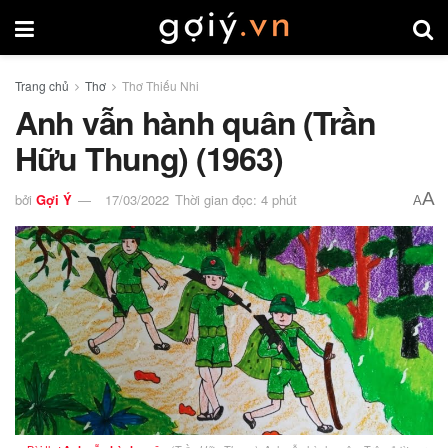
Trang chủ
Thơ
Thơ Thiếu Nhi
Anh vẫn hành quân (Trần
Hữu Thung) (1963)
A
bởi
Gợi Ý
17/03/2022
Thời gian đọc: 4 phút
A