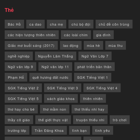
Thẻ
Bác Hồ
ca dao
cha mẹ
chú bộ đội
chủ đề côn trùng
các hiện tượng thiên nhiên
các loài chim
gia đình
Giấc mơ buổi sáng (2017)
lao động
mùa hè
mùa thu
nghề nghiệp
Nguyễn Lãm Thắng
Ngữ Văn Lớp 7
Ngữ văn lớp 9
Ngữ văn lớp 11
phát triển bản thân
Phạm Hổ
quê hương đất nước
SGK Tiếng Việt 1
SGK Tiếng Việt 2
SGK Tiếng Việt 3
SGK Tiếng Việt 4
SGK Tiếng Việt 5
sách giáo khoa
thiên nhiên
thơ hay cho bé
thơ mầm non
thơ thiếu nhi hay
thầy cô giáo
thế giới thực vật
truyện thiếu nhi
trò chơi
trường lớp
Trần Đăng Khoa
tình bạn
tình yêu