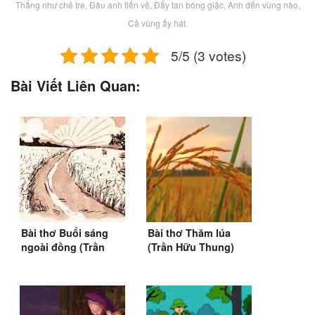
Thắng như chẻ tre, Đâu anh tiến về, Đẩy tan bóng giặc, Anh đến vùng nào,
Cả vùng ấy hát.
5/5 (3 votes)
Bài Viết Liên Quan:
Bài thơ Buổi sáng
Bài thơ Thăm lúa
ngoài đồng (Trần
(Trần Hữu Thung)
Hữu Thung)
(1950)