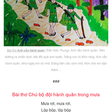
Bài thơ
Anh vẫn hành quân
(Trần Hữu Thung)
: Anh vẫn hành quân, Trên
đường ra chiến dịch, Mé đồi quê anh bước, Trăng non ló đỉnh rừng. Anh vẫn
hành quân, Như ngày em có nhớ, Đứng bên cầu xóm nhỏ, Nón che em dặn
thêm…
###
Bài thơ Chú bộ đội hành quân trong mưa
Mưa rơi, mưa rơi,
Lộp bộp, lộp bộp