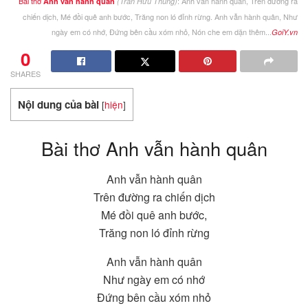
Bài thơ
: Anh vẫn hành quân, Trên đường ra
Anh vẫn hành quân
(Trần Hữu Thung)
chiến dịch, Mé đồi quê anh bước, Trăng non ló đỉnh rừng. Anh vẫn hành quân, Như
ngày em có nhớ, Đứng bên cầu xóm nhỏ, Nón che em dặn thêm...
GoiY.vn
0
SHARES
Nội dung của bài
[
hiện
]
Bài thơ Anh vẫn hành quân
Anh vẫn hành quân
Trên đường ra chiến dịch
Mé đồi quê anh bước,
Trăng non ló đỉnh rừng
Anh vẫn hành quân
Như ngày em có nhớ
Đứng bên cầu xóm nhỏ