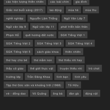
các hiện tượng thiên nhiên
các loài chim
gia đình
Giấc mơ buổi sáng (2017)
lao động
mùa hè
mùa thu
nghề nghiệp
Nguyễn Lãm Thắng
Ngữ Văn Lớp 7
Ngữ văn lớp 9
Ngữ văn lớp 11
phát triển bản thân
Phạm Hổ
quê hương đất nước
SGK Tiếng Việt 1
SGK Tiếng Việt 2
SGK Tiếng Việt 3
SGK Tiếng Việt 4
SGK Tiếng Việt 5
sách giáo khoa
thiên nhiên
thơ hay cho bé
thơ mầm non
thơ thiếu nhi hay
thầy cô giáo
thế giới thực vật
truyện thiếu nhi
trò chơi
trường lớp
Trần Đăng Khoa
tình bạn
tình yêu
Tập thơ Góc sân và khoảng trời (1968)
Tố Hữu
vè - đồng dao
Võ Quảng
ông bà
đàn gà
động vật