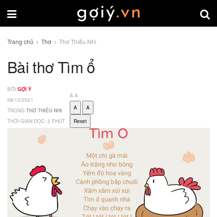
Trang chủ
Thơ
Thơ Thiếu Nhi
Bài thơ Tìm ổ
BỞI
GỢI Ý
A
A
08/12/2021
A
A
TRONG
THƠ THIẾU NHI
THỜI GIAN ĐỌC: 2 PHÚT
Reset