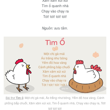
Xăm xăm xúi xúi
Tìm ổ quanh nhà
Chạy vào chạy ra
Tót! tót! tót! tót!
Nguồn: sưu tầm.
Bài thơ
Tìm ổ
: Một chị gà mái, Áo trắng như bông, Yếm đỏ hoa vàng, Cánh
phồng bắp chuối, Xăm xăm xúi xúi, Tìm ổ quanh nhà, Chạy vào chạy ra, Tót!
tót! tót! tót!