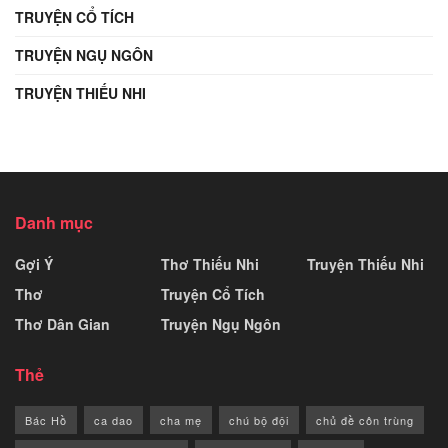
TRUYỆN CỔ TÍCH
TRUYỆN NGỤ NGÔN
TRUYỆN THIẾU NHI
Danh mục
Gợi Ý
Thơ Thiếu Nhi
Truyện Thiếu Nhi
Thơ
Truyện Cổ Tích
Thơ Dân Gian
Truyện Ngụ Ngôn
Thẻ
Bác Hồ
ca dao
cha mẹ
chú bộ đội
chủ đề côn trùng