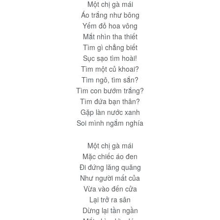
Một chị gà mái
Áo trắng như bông
Yếm đỏ hoa vông
Mắt nhìn tha thiết
Tìm gì chẳng biết
Sục sạo tìm hoài!
Tìm một củ khoai?
Tìm ngô, tìm sắn?
Tìm con bướm trắng?
Tìm đứa bạn thân?
Gặp làn nước xanh
Soi mình ngắm nghía
Một chị gà mái
Mặc chiếc áo đen
Đi đứng lăng quăng
Như người mất của
Vừa vào đến cửa
Lại trở ra sân
Dừng lại tần ngần