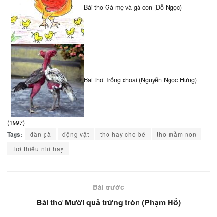
Bài thơ Gà mẹ và gà con (Đỗ Ngọc)
Bài thơ Trống choai (Nguyễn Ngọc Hưng)
(1997)
Tags:
đàn gà
động vật
thơ hay cho bé
thơ mầm non
thơ thiếu nhi hay
Bài trước
Bài thơ Mười quả trứng tròn (Phạm Hổ)