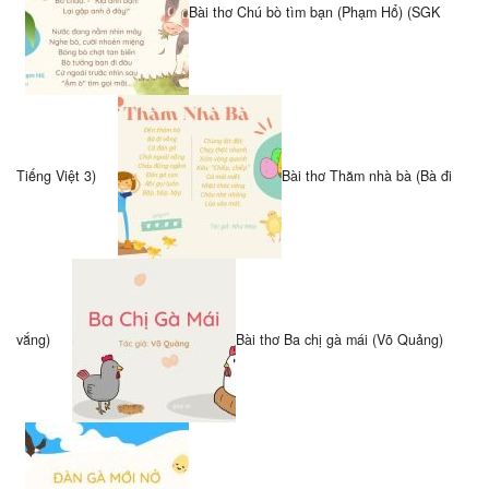
Bài thơ Chú bò tìm bạn (Phạm Hổ) (SGK
Tiếng Việt 3)
Bài thơ Thăm nhà bà (Bà đi
vắng)
Bài thơ Ba chị gà mái (Võ Quảng)