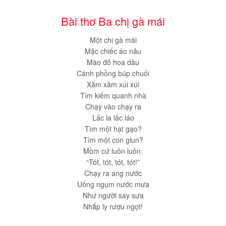
Bài thơ Ba chị gà mái
Một chị gà mái
Mặc chiếc áo nâu
Mào đỏ hoa dâu
Cánh phồng búp chuối
Xăm xăm xúi xúi
Tìm kiếm quanh nhà
Chạy vào chạy ra
Lấc la lấc láo
Tìm một hạt gạo?
Tìm một con giun?
Mồm cứ luôn luôn:
“Tót, tót, tót, tót!”
Chạy ra ang nước
Uống ngụm nước mưa
Như người say sưa
Nhắp ly rượu ngọt!