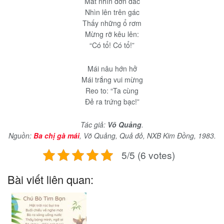
Mắt nhìn dớn dác
Nhìn lên trên gác
Thấy những ổ rơm
Mừng rỡ kêu lên:
“Có tổ! Có tổ!”
Mái nâu hớn hở
Mái trắng vui mừng
Reo to: “Ta cùng
Đẻ ra trứng bạc!”
Tác giả:
Võ Quảng
.
Nguồn:
Ba chị gà mái
, Võ Quảng, Quả đỏ, NXB Kim Đồng, 1983.
5/5 (6 votes)
Bài viết liên quan: