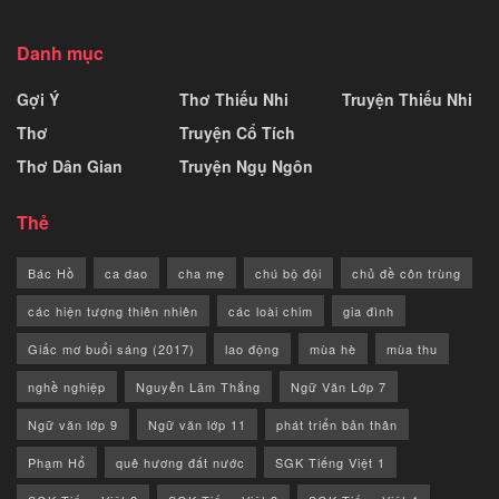
Danh mục
Gợi Ý
Thơ Thiếu Nhi
Truyện Thiếu Nhi
Thơ
Truyện Cổ Tích
Thơ Dân Gian
Truyện Ngụ Ngôn
Thẻ
Bác Hồ
ca dao
cha mẹ
chú bộ đội
chủ đề côn trùng
các hiện tượng thiên nhiên
các loài chim
gia đình
Giấc mơ buổi sáng (2017)
lao động
mùa hè
mùa thu
nghề nghiệp
Nguyễn Lãm Thắng
Ngữ Văn Lớp 7
Ngữ văn lớp 9
Ngữ văn lớp 11
phát triển bản thân
Phạm Hổ
quê hương đất nước
SGK Tiếng Việt 1