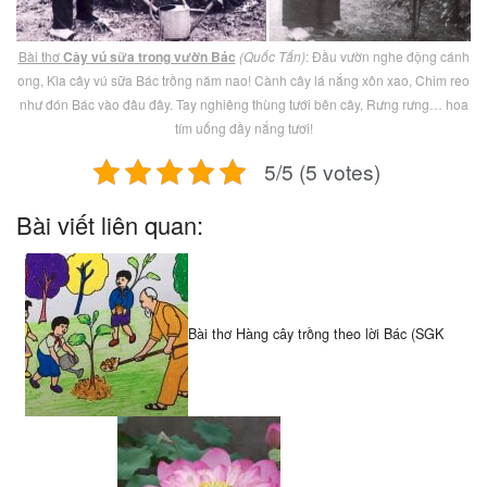
Bài thơ
Cây vú sữa trong vườn Bác
(Quốc Tấn)
: Đầu vườn nghe động cánh
ong, Kìa cây vú sữa Bác trồng năm nao! Cành cây lá nắng xôn xao, Chim reo
như đón Bác vào đâu đây. Tay nghiêng thùng tưới bên cây, Rưng rưng… hoa
tím uống đầy nắng tươi!
5/5 (5 votes)
Bài viết liên quan:
Bài thơ Hàng cây trồng theo lời Bác (SGK