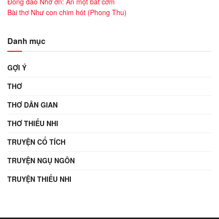
Đồng dao Nhớ ơn: Ăn một bát cơm
Bài thơ Như con chim hót (Phong Thu)
Danh mục
GỢI Ý
THƠ
THƠ DÂN GIAN
THƠ THIẾU NHI
TRUYỆN CỔ TÍCH
TRUYỆN NGỤ NGÔN
TRUYỆN THIẾU NHI