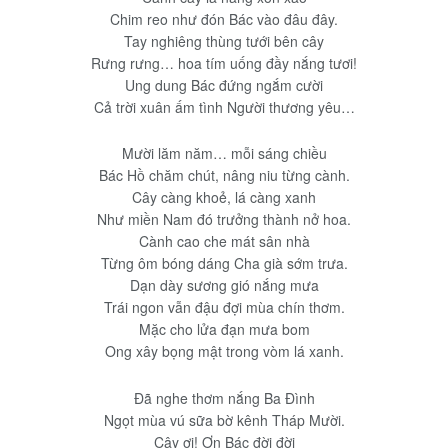
Chim reo như đón Bác vào đâu đây.
Tay nghiêng thùng tưới bên cây
Rưng rưng… hoa tím uống đầy nắng tươi!
Ung dung Bác đứng ngắm cười
Cả trời xuân ấm tình Người thương yêu…
Mười lăm năm… mỗi sáng chiều
Bác Hồ chăm chút, nâng niu từng cành.
Cây càng khoẻ, lá càng xanh
Như miền Nam đó trưởng thành nở hoa.
Cành cao che mát sân nhà
Từng ôm bóng dáng Cha già sớm trưa.
Dạn dày sương gió nắng mưa
Trái ngon vẫn đậu đợi mùa chín thơm.
Mặc cho lửa đạn mưa bom
Ong xây bọng mật trong vòm lá xanh.
Đã nghe thơm nắng Ba Đình
Ngọt mùa vú sữa bờ kênh Tháp Mười.
Cây ơi! Ơn Bác đời đời