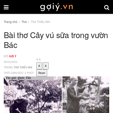
Trang chủ
Thơ
Thơ Thiếu Nhi
Bài thơ Cây vú sữa trong vườn
Bác
BỞI
GỢI Ý
A
A
08/04/2022
A
A
TRONG
THƠ THIẾU NHI
THỜI GIAN ĐỌC: 2 PHÚT
Reset