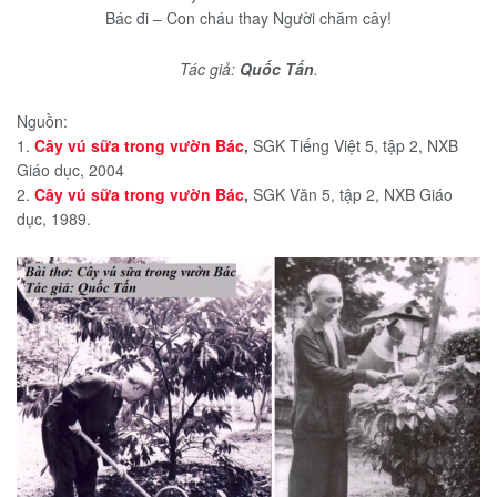
Bác đi – Con cháu thay Người chăm cây!
Tác giả:
Quốc Tấn
.
Nguồn:
1.
Cây vú sữa trong vườn Bác
,
SGK Tiếng Việt 5, tập 2, NXB
Giáo dục, 2004
2.
Cây vú sữa trong vườn Bác
,
SGK Văn 5, tập 2, NXB Giáo
dục, 1989.