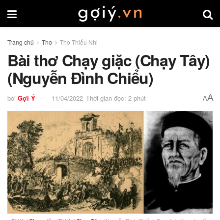
Trang chủ
Thơ
Thơ Thiếu Nhi
Bài thơ Chạy giặc (Chạy Tây)
(Nguyễn Đình Chiểu)
A
bởi
Gợi Ý
11/04/2022
Thời gian đọc: 2 phút
A