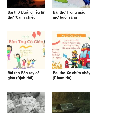
Bài thơ Buổi chiều lữ
Bài thơ Trong giấc
thứ (Cảnh chiều
mơ buổi sáng
hôm)
(Nguyễn Lãm Thắng)
(SGK Tiếng Việt 1)
Bài thơ Bàn tay cô
Bài thơ Xe chữa cháy
giáo (Định Hải)
(Phạm Hổ)