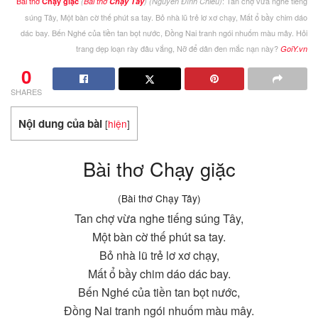
Bài thơ
: Tan chợ vừa nghe tiếng
Chạy giặc
(
Bài thơ
Chạy Tây
)
(Nguyễn Đình Chiểu)
súng Tây, Một bàn cờ thế phút sa tay. Bỏ nhà lũ trẻ lơ xơ chạy, Mất ổ bầy chim dáo
dác bay. Bến Nghé của tiền tan bọt nước, Đồng Nai tranh ngói nhuốm màu mây. Hỏi
trang dẹp loạn rày đâu vắng, Nỡ để dân đen mắc nạn này?
GoiY.vn
0
SHARES
Nội dung của bài
[
hiện
]
Bài thơ Chạy giặc
(Bài thơ Chạy Tây)
Tan chợ vừa nghe tiếng súng Tây,
Một bàn cờ thế phút sa tay.
Bỏ nhà lũ trẻ lơ xơ chạy,
Mất ổ bầy chim dáo dác bay.
Bến Nghé của tiền tan bọt nước,
Đồng Nai tranh ngói nhuốm màu mây.