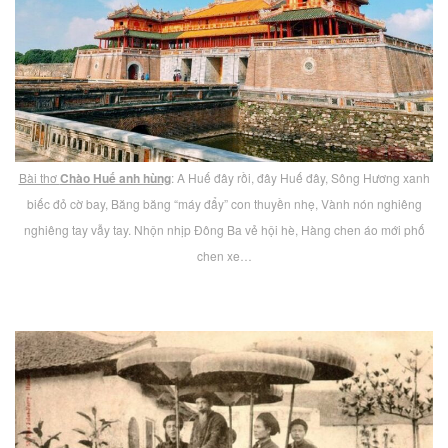
Bài thơ
Chào Huế anh hùng
: A Huế đây rồi, đây Huế đây, Sông Hương xanh
biếc đỏ cờ bay, Băng băng “máy đẩy” con thuyền nhẹ, Vành nón nghiêng
nghiêng tay vẫy tay. Nhộn nhịp Đông Ba vẻ hội hè, Hàng chen áo mới phố
chen xe…