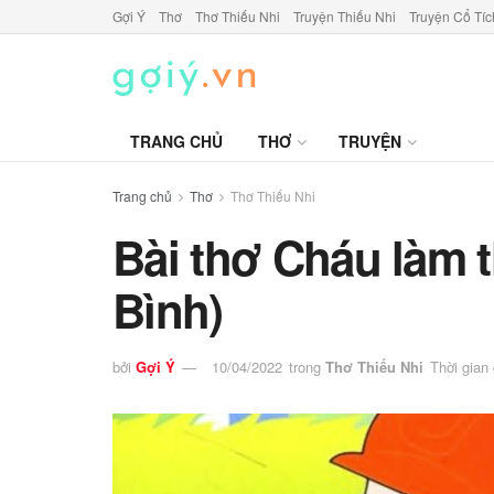
Gợi Ý
Thơ
Thơ Thiếu Nhi
Truyện Thiếu Nhi
Truyện Cổ Tíc
TRANG CHỦ
THƠ
TRUYỆN
Trang chủ
Thơ
Thơ Thiếu Nhi
Bài thơ Cháu làm 
Bình)
bởi
Gợi Ý
10/04/2022
trong
Thơ Thiếu Nhi
Thời gian