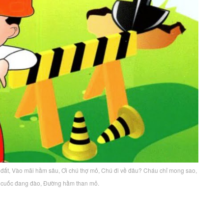
 đất, Vào mãi hầm sâu, Ơi chú thợ mỏ, Chú đi về đâu? Cháu chỉ mong sao,
 cuốc đang đào, Đường hầm than mỏ.