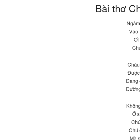
Bài thơ C
Ngầm 
Vào 
Ơi
Chú
Cháu
Được 
Đang 
Đường
Không 
Ở s
Chú
Chú 
Mà s