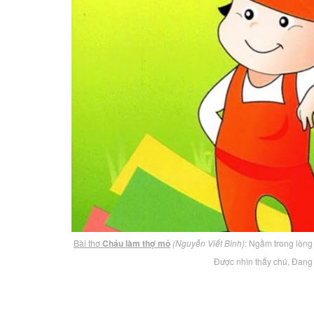
Bài thơ
Cháu làm thợ mỏ
(Nguyễn Viết Bình)
: Ngầm trong lòng
Được nhìn thấy chú, Đang