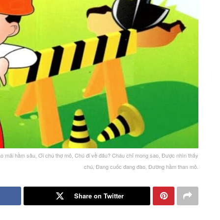
Vào mãi hầm sâu, Ơi chú thợ mỏ, Chú đi về đâu? Cháu chỉ mong sao, Được nhìn thấy
chú, Đang cuốc đang đào, Đường hầm than mỏ.
Share on Twitter