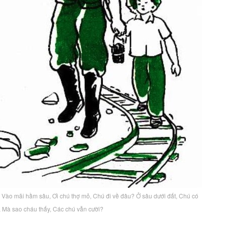
, Vào mãi hầm sâu, Ơi chú thợ mỏ, Chú đi về đâu? Ở sâu dưới đất, Chú có
, Mà sao cháu thấy, Các chú vẫn cười?