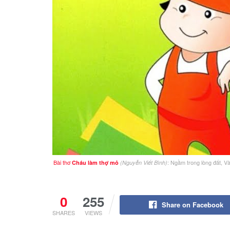
Bài thơ
: Ngầm trong lòng đất, 
Cháu làm thợ mỏ
(Nguyễn Viết Bình)
0
255
Share on Facebook
SHARES
VIEWS