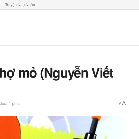
h
Truyện Ngụ Ngôn
thợ mỏ (Nguyễn Viết
A
 đọc: 1 phút
A