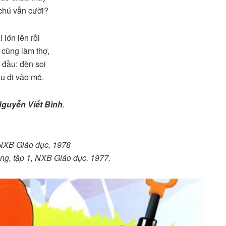
chú vẫn cười?
 lớn lên rồi
cũng làm thợ,
 đầu: đèn soi
u đi vào mỏ.
guyễn Viết Bình
.
 NXB Giáo dục, 1978
ng, tập 1, NXB Giáo dục, 1977.