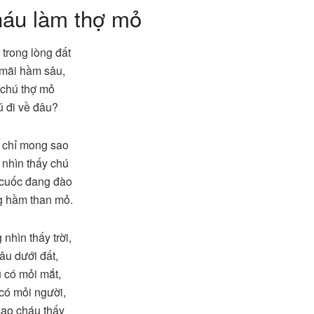
háu làm thợ mỏ
trong lòng đất
mãi hầm sâu,
 chú thợ mỏ
 đi về đâu?
 chỉ mong sao
nhìn thấy chú
cuốc đang đào
 hầm than mỏ.
nhìn thấy trời,
âu dưới đất,
 có mỏi mắt,
có mỏi người,
ao cháu thấy