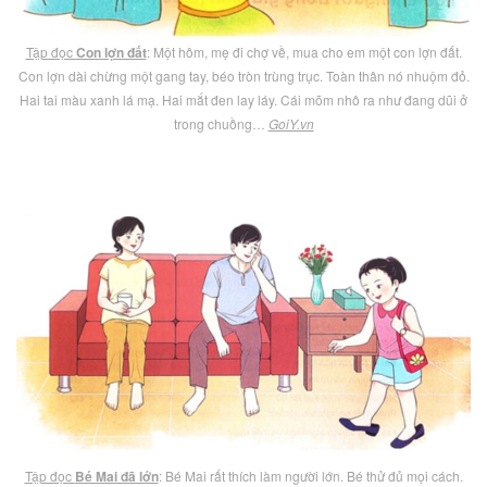
Tập đọc
Con lợn đất
: Một hôm, mẹ đi chợ về, mua cho em một con lợn đất.
Con lợn dài chừng một gang tay, béo tròn trùng trục. Toàn thân nó nhuộm đỏ.
Hai tai màu xanh lá mạ. Hai mắt đen lay láy. Cái mõm nhô ra như đang dũi ở
trong chuồng…
GoiY.vn
Tập đọc
Bé Mai đã lớn
: Bé Mai rất thích làm người lớn. Bé thử đủ mọi cách.