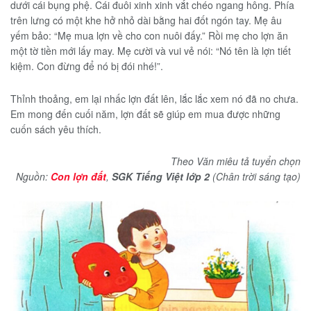
dưới cái bụng phệ. Cái đuôi xinh xinh vắt chéo ngang hông. Phía
trên lưng có một khe hở nhỏ dài bằng hai đốt ngón tay. Mẹ âu
yếm bảo: “Mẹ mua lợn về cho con nuôi đấy.” Rồi mẹ cho lợn ăn
một tờ tiền mới lấy may. Mẹ cười và vui vẻ nói: “Nó tên là lợn tiết
kiệm. Con đừng để nó bị đói nhé!”.
Thỉnh thoảng, em lại nhấc lợn đất lên, lắc lắc xem nó đã no chưa.
Em mong đến cuối năm, lợn đất sẽ giúp em mua được những
cuốn sách yêu thích.
Theo Văn miêu tả tuyển chọn
Nguồn:
Con lợn đất
,
SGK Tiếng Việt lớp 2
(Chân trời sáng tạo)