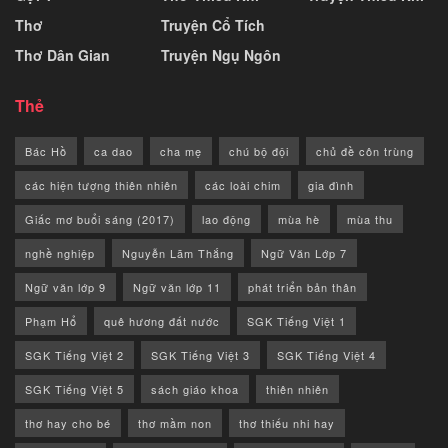
Thơ
Truyện Cổ Tích
Thơ Dân Gian
Truyện Ngụ Ngôn
Thẻ
Bác Hồ
ca dao
cha mẹ
chú bộ đội
chủ đề côn trùng
các hiện tượng thiên nhiên
các loài chim
gia đình
Giấc mơ buổi sáng (2017)
lao động
mùa hè
mùa thu
nghề nghiệp
Nguyễn Lãm Thắng
Ngữ Văn Lớp 7
Ngữ văn lớp 9
Ngữ văn lớp 11
phát triển bản thân
Phạm Hổ
quê hương đất nước
SGK Tiếng Việt 1
SGK Tiếng Việt 2
SGK Tiếng Việt 3
SGK Tiếng Việt 4
SGK Tiếng Việt 5
sách giáo khoa
thiên nhiên
thơ hay cho bé
thơ mầm non
thơ thiếu nhi hay