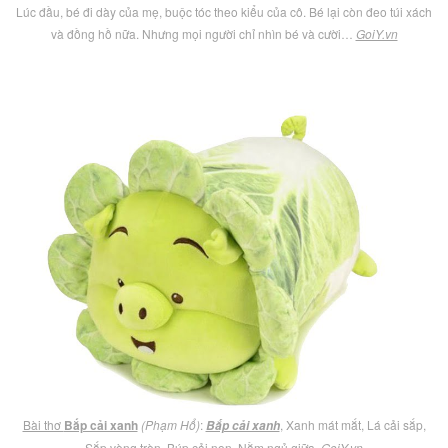
Lúc đầu, bé đi dày của mẹ, buộc tóc theo kiểu của cô. Bé lại còn đeo túi xách
và đồng hồ nữa. Nhưng mọi người chỉ nhìn bé và cười…
GoiY.vn
Bài thơ
Bắp cải xanh
(Phạm Hổ)
:
, Xanh mát mắt, Lá cải sắp,
Bắp cải xanh
Sắp vòng tròn, Búp cải non, Nằm ngủ giữa.
GoiY.vn