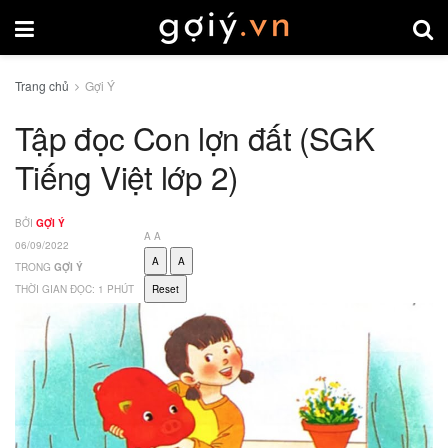
Trang chủ
Gợi Ý
Tập đọc Con lợn đất (SGK
Tiếng Việt lớp 2)
BỞI
GỢI Ý
A
A
06/09/2022
A
A
TRONG
GỢI Ý
THỜI GIAN ĐỌC: 1 PHÚT
Reset