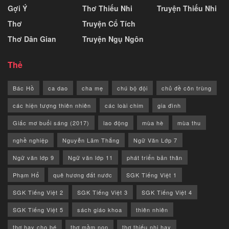
Gợi Ý
Thơ Thiếu Nhi
Truyện Thiếu Nhi
Thơ
Truyện Cổ Tích
Thơ Dân Gian
Truyện Ngụ Ngôn
Thẻ
Bác Hồ
ca dao
cha mẹ
chú bộ đội
chủ đề côn trùng
các hiện tượng thiên nhiên
các loài chim
gia đình
Giấc mơ buổi sáng (2017)
lao động
mùa hè
mùa thu
nghề nghiệp
Nguyễn Lãm Thắng
Ngữ Văn Lớp 7
Ngữ văn lớp 9
Ngữ văn lớp 11
phát triển bản thân
Phạm Hổ
quê hương đất nước
SGK Tiếng Việt 1
SGK Tiếng Việt 2
SGK Tiếng Việt 3
SGK Tiếng Việt 4
SGK Tiếng Việt 5
sách giáo khoa
thiên nhiên
thơ hay cho bé
thơ mầm non
thơ thiếu nhi hay