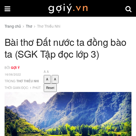
Trang chủ
Thơ
Thơ Thiếu Nhi
Bài thơ Đất nước ta đồng bào
ta (SGK Tập đọc lớp 3)
BỞI
GỢI Ý
A
A
16/06/2022
A
A
TRONG
THƠ THIẾU NHI
THỜI GIAN ĐỌC: 1 PHÚT
Reset