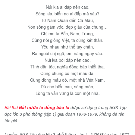
Núi kia ai đắp nên cao,
Sông kia, biển nọ ai đắp mà sâu?
Từ Nam Quan đến Cà Mau,
Non sông gấm vóc, đẹp giàu của chung…
Chị em ta Bắc, Nam, Trung,
Cùng nòi giống Việt, ta cùng kết thân.
Yêu nhau như thể tay chân,
Ra ngoài chị ngã, em nâng ngay vào.
Núi kia bồi đắp nên cao,
Tình dân tộc, nghĩa đồng bào thiết tha.
Cùng chung có một màu da,
Cùng dòng máu đỏ, một nhà Việt Nam.
Dù cho biển cạn, sông mòn,
Lòng ta vẫn vững là con một nhà.
Bài thơ
Đất nước ta đồng bào ta
được sử dụng trong SGK Tập
đọc lớp 3 phổ thông (tập 1) giai đoạn 1976-1979, không đề tên
tác giả.
Nguồn: SGK Tập đọc lớp 3 phổ thông, tập 1, NXB Giáo dục, 1977.