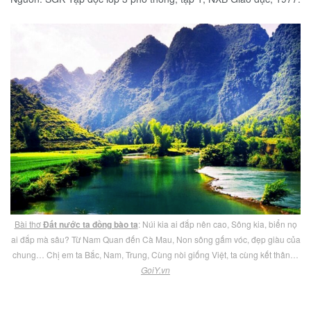
Bài thơ
Đất nước ta đồng bào ta
: Núi kia ai đắp nên cao, Sông kia, biển nọ
ai đắp mà sâu? Từ Nam Quan đến Cà Mau, Non sông gấm vóc, đẹp giàu của
chung… Chị em ta Bắc, Nam, Trung, Cùng nòi giống Việt, ta cùng kết thân…
GoiY.vn