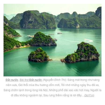
Đất nước
,
Bài thơ
Đất nước
(Nguyễn Đình Thi)
: Sáng mát trong như sáng
năm xưa, Gió thổi mùa thu hương cốm mới, Tôi nhớ những ngày thu đã xa,
Sáng chớm lạnh trong lòng Hà Nội, Những phố dài xao xác hơi may, Người ra
đi đầu không ngoảnh lại, Sau lưng thềm nắng lá rơi đầy…
GoiY.vn