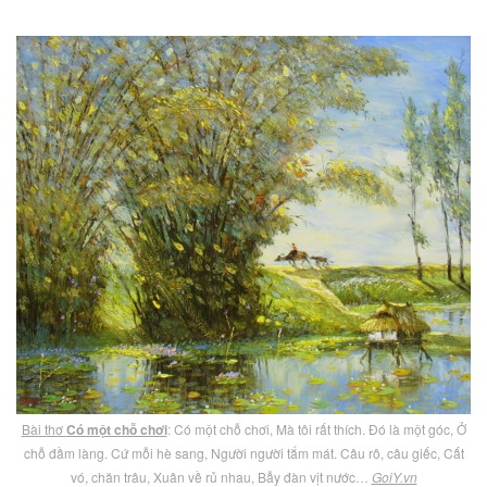
Bài thơ
Có một chỗ chơi
: Có một chỗ chơi, Mà tôi rất thích. Đó là một góc, Ở
chỗ đầm làng. Cứ mỗi hè sang, Người người tắm mát. Câu rô, câu giếc, Cất
vó, chăn trâu, Xuân về rủ nhau, Bẫy đàn vịt nước…
GoiY.vn