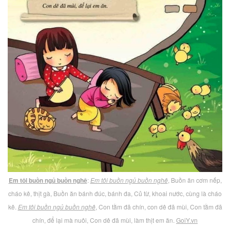
Em tôi buồn ngủ buồn nghê
:
Em tôi buồn ngủ buồn nghê
, Buồn ăn cơm nếp,
cháo kê, thịt gà, Buồn ăn bánh đúc, bánh đa, Củ từ, khoai nước, cùng là cháo
kê.
Em tôi buồn ngủ buồn nghê
, Con tằm đã chín, con dê đã mùi, Con tằm đã
chín, để lại mà nuôi, Con dê đã mùi, làm thịt em ăn.
GoiY.vn