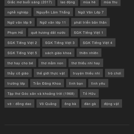
Giấc mơ buổi sáng (2017)
lao động
mùa hè
mùa thu
nghề nghiệp
Nguyễn Lãm Thắng
Ngữ Văn Lớp 7
Ngữ văn lớp 9
Ngữ văn lớp 11
phát triển bản thân
Phạm Hổ
quê hương đất nước
SGK Tiếng Việt 1
SGK Tiếng Việt 2
SGK Tiếng Việt 3
SGK Tiếng Việt 4
SGK Tiếng Việt 5
sách giáo khoa
thiên nhiên
thơ hay cho bé
thơ mầm non
thơ thiếu nhi hay
thầy cô giáo
thế giới thực vật
truyện thiếu nhi
trò chơi
trường lớp
Trần Đăng Khoa
tình bạn
tình yêu
Tập thơ Góc sân và khoảng trời (1968)
Tố Hữu
vè - đồng dao
Võ Quảng
ông bà
đàn gà
động vật