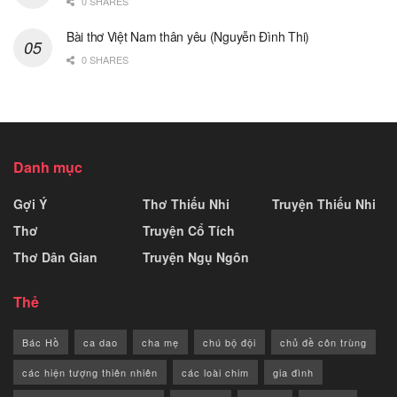
0 SHARES
Bài thơ Việt Nam thân yêu (Nguyễn Đình Thi)
0 SHARES
Danh mục
Gợi Ý
Thơ Thiếu Nhi
Truyện Thiếu Nhi
Thơ
Truyện Cổ Tích
Thơ Dân Gian
Truyện Ngụ Ngôn
Thẻ
Bác Hồ
ca dao
cha mẹ
chú bộ đội
chủ đề côn trùng
các hiện tượng thiên nhiên
các loài chim
gia đình