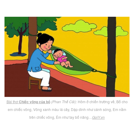
Bài thơ
Chiếc võng của bố
(Phan Thế Cải)
: Hôm ở chiến trường về, Bố cho
em chiếc võng, Võng xanh màu lá cây, Dập dình như cánh sóng, Em nằm
trên chiếc võng, Êm như tay bố nâng…
GoiY.vn