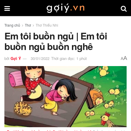
Trang chủ
Thơ
Thơ Thiếu Nhi
Em tôi buồn ngủ | Em tôi
buồn ngủ buồn nghê
A
bởi
Gợi Ý
30/01/2022
Thời gian đọc: 1 phút
A