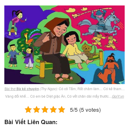
Bài thơ
Bà kể chuyện
(Thy Ngọc)
: Có cô Tấm, Rất chăm làm… Có kẻ tham…
Vàng đổi khế… Có em bé Diệt giặc Ân, Có vết chân dài mấy thước…
GoiY.vn
5/5 (5 votes)
Bài Viết Liên Quan: