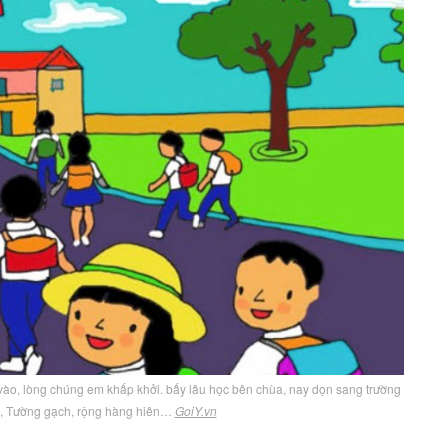
t vào, lòng chúng em khấp khởi. bấy lâu học bên chùa, nay dọn sang trường
p, Tường gạch, rộng hàng hiên…
GoiY.vn