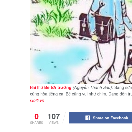
Bài thơ
Bé tới trường
(Nguyễn Thanh Sáu)
: Sáng sớm
cũng hòa tiếng ca, Bé cũng vui như chim, Đang đến trư
GoiY.vn
0
107
Share on Facebook
SHARES
VIEWS