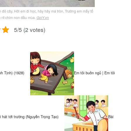
ín đỏ cây, Hỡi em đi học, hây hây má tròn, Trường em mấy tổ
íu rít chim non đầu mùa.
GoiY.vn
5/5 (2 votes)
nh Tịnh) (1928)
Em tôi buồn ngủ | Em tôi
i hát tới trường (Nguyễn Trọng Tạo)
Bài