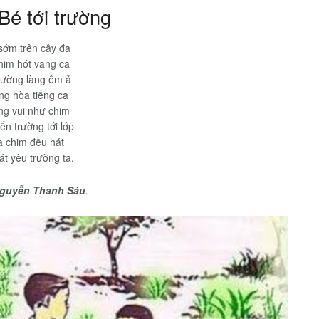
Bé tới trường
sớm trên cây đa
him hót vang ca
đường làng êm ả
ng hòa tiếng ca
ng vui như chim
n trường tới lớp
à chim đều hát
t yêu trường ta.
guyễn Thanh Sáu
.