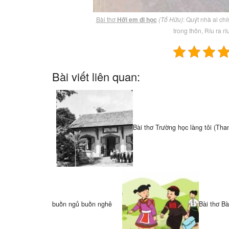
Bài thơ
Hỡi em đi học
(Tố Hữu)
: Quýt nhà ai ch
trong thôn, Ríu ra r
Bài viết liên quan:
Bài thơ Trường học làng tôi (Tha
buồn ngủ buồn nghê
Bài thơ Bà