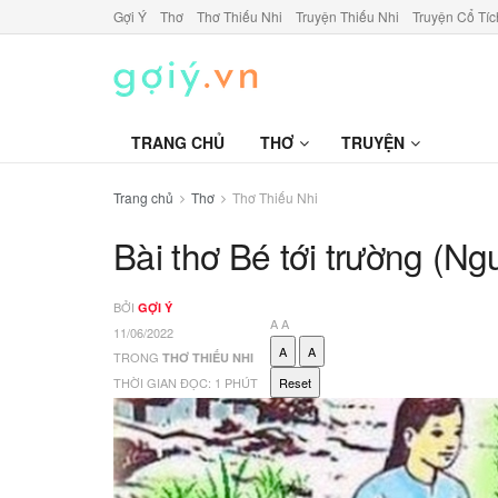
Gợi Ý
Thơ
Thơ Thiếu Nhi
Truyện Thiếu Nhi
Truyện Cổ Tíc
TRANG CHỦ
THƠ
TRUYỆN
Trang chủ
Thơ
Thơ Thiếu Nhi
Bài thơ Bé tới trường (N
BỞI
GỢI Ý
A
A
11/06/2022
A
A
TRONG
THƠ THIẾU NHI
THỜI GIAN ĐỌC: 1 PHÚT
Reset