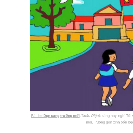
Bài thơ
Dọn sang trường mới
(Xuân Diệu)
: sáng nay, nghỉ Tế
mới. Trường gọn xinh bốn lớ