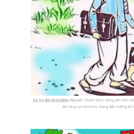
Bài thơ
Bé tới trường
(Nguyễn Thanh Sáu)
: Sáng sớm trên câ
Bé cũng vui như chim, Đang đến trường tới l