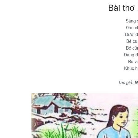
Bài thơ 
Sáng 
Đàn c
Dưới 
Bé cũ
Bé cũ
Đang đế
Bé v
Khúc há
Tác giả:
N