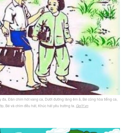
y đa, Đàn chim hót vang ca, Dưới đường làng êm ả, Bé cũng hòa tiếng ca,
ớp, Bé và chim đều hát, Khúc hát yêu trường ta.
GoiY.vn