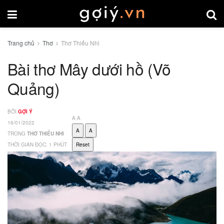
Trang chủ
Thơ
Thơ Thiếu Nhi
Bài thơ Mây dưới hồ (Võ
Quảng)
BỞI
GỢI Ý
A
A
16/01/2022
A
A
TRONG
THƠ THIẾU NHI
THỜI GIAN ĐỌC: 1 PHÚT
Reset