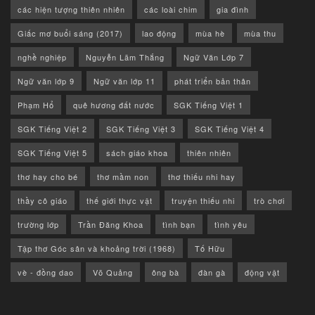
các hiện tượng thiên nhiên
các loài chim
gia đình
Giấc mơ buổi sáng (2017)
lao động
mùa hè
mùa thu
nghề nghiệp
Nguyễn Lãm Thắng
Ngữ Văn Lớp 7
Ngữ văn lớp 9
Ngữ văn lớp 11
phát triển bản thân
Phạm Hổ
quê hương đất nước
SGK Tiếng Việt 1
SGK Tiếng Việt 2
SGK Tiếng Việt 3
SGK Tiếng Việt 4
SGK Tiếng Việt 5
sách giáo khoa
thiên nhiên
thơ hay cho bé
thơ mầm non
thơ thiếu nhi hay
thầy cô giáo
thế giới thực vật
truyện thiếu nhi
trò chơi
trường lớp
Trần Đăng Khoa
tình bạn
tình yêu
Tập thơ Góc sân và khoảng trời (1968)
Tố Hữu
vè - đồng dao
Võ Quảng
ông bà
đàn gà
động vật