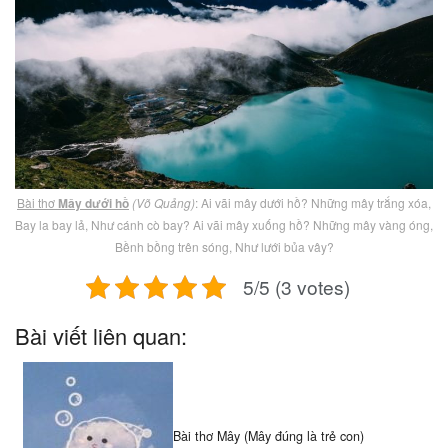
Bài thơ
Mây dưới hồ
(Võ Quảng)
: Ai vãi mây dưới hồ? Những mây trắng xóa,
Bay la bay lả, Như cánh cò bay? Ai vãi mây xuống hồ? Những mây vàng óng,
Bềnh bồng trên sóng, Như lưới bủa vây?
5/5 (3 votes)
Bài viết liên quan:
Bài thơ Mây (Mây đúng là trẻ con)