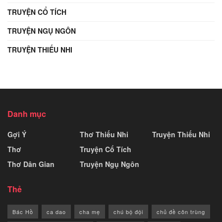
TRUYỆN CỔ TÍCH
TRUYỆN NGỤ NGÔN
TRUYỆN THIẾU NHI
Danh mục
Gợi Ý
Thơ Thiếu Nhi
Truyện Thiếu Nhi
Thơ
Truyện Cổ Tích
Thơ Dân Gian
Truyện Ngụ Ngôn
Thẻ
Bác Hồ
ca dao
cha mẹ
chú bộ đội
chủ đề côn trùng