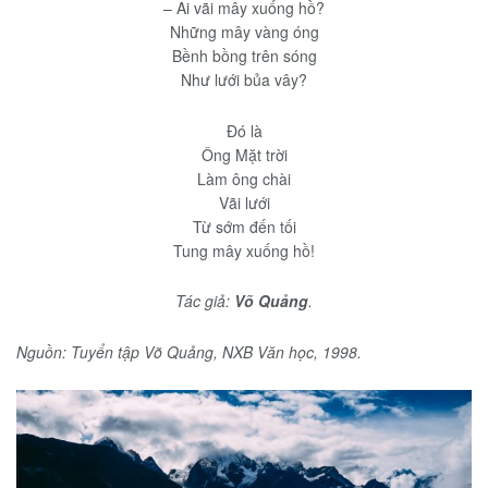
– Ai vãi mây xuống hồ?
Những mây vàng óng
Bềnh bồng trên sóng
Như lưới bủa vây?
Đó là
Ông Mặt trời
Làm ông chài
Vãi lưới
Từ sớm đến tối
Tung mây xuống hồ!
Tác giả:
Võ Quảng
.
Nguồn: Tuyển tập Võ Quảng, NXB Văn học, 1998.