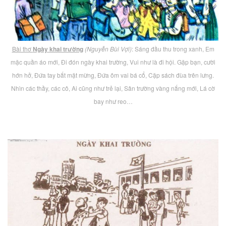
Bài thơ
Ngày khai trường
(Nguyễn Bùi Vợi)
: Sáng đầu thu trong xanh, Em
mặc quần áo mới, Đi đón ngày khai trường, Vui như là đi hội. Gặp bạn, cười
hớn hở, Đứa tay bắt mặt mừng, Đứa ôm vai bá cổ, Cặp sách đùa trên lưng.
Nhìn các thầy, các cô, Ai cũng như trẻ lại, Sân trường vàng nắng mới, Lá cờ
bay như reo…