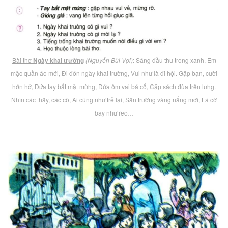
Bài thơ
Ngày khai trường
(Nguyễn Bùi Vợi)
: Sáng đầu thu trong xanh, Em
mặc quần áo mới, Đi đón ngày khai trường, Vui như là đi hội. Gặp bạn, cười
hớn hở, Đứa tay bắt mặt mừng, Đứa ôm vai bá cổ, Cặp sách đùa trên lưng.
Nhìn các thầy, các cô, Ai cũng như trẻ lại, Sân trường vàng nắng mới, Lá cờ
bay như reo…