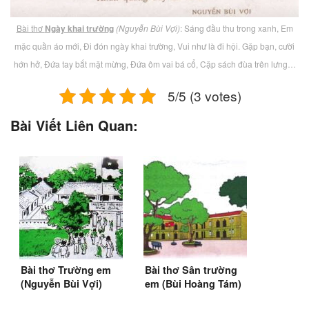
Bài thơ
Ngày khai trường
(Nguyễn Bùi Vợi)
: Sáng đầu thu trong xanh, Em
mặc quần áo mới, Đi đón ngày khai trường, Vui như là đi hội. Gặp bạn, cười
hớn hở, Đứa tay bắt mặt mừng, Đứa ôm vai bá cổ, Cặp sách đùa trên lưng…
5/5 (3 votes)
Bài Viết Liên Quan:
Bài thơ Trường em
Bài thơ Sân trường
(Nguyễn Bùi Vợi)
em (Bùi Hoàng Tám)
(Tập đọc lớp 1)
(SGK Tiếng Việt lớp