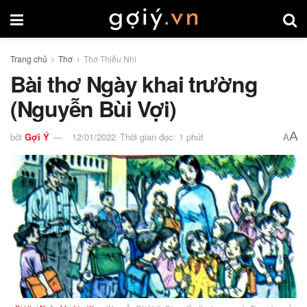
Trang chủ
Thơ
Thơ Thiếu Nhi
Bài thơ Ngày khai trường
(Nguyễn Bùi Vợi)
A
bởi
Gợi Ý
12/01/2022
Thời gian đọc: 1 phút
A