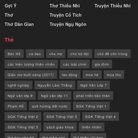
Gợi Ý
Thơ Thiếu Nhi
Truyện Thiếu Nhi
Thơ
Truyện Cổ Tích
Thơ Dân Gian
Truyện Ngụ Ngôn
Thẻ
Bác Hồ
ca dao
cha mẹ
chú bộ đội
chủ đề côn trùng
các hiện tượng thiên nhiên
các loài chim
gia đình
Giấc mơ buổi sáng (2017)
lao động
mùa hè
mùa thu
nghề nghiệp
Nguyễn Lãm Thắng
Ngữ Văn Lớp 7
Ngữ văn lớp 9
Ngữ văn lớp 11
phát triển bản thân
Phạm Hổ
quê hương đất nước
SGK Tiếng Việt 1
SGK Tiếng Việt 2
SGK Tiếng Việt 3
SGK Tiếng Việt 4
SGK Tiếng Việt 5
sách giáo khoa
thiên nhiên
thơ hay cho bé
thơ mầm non
thơ thiếu nhi hay