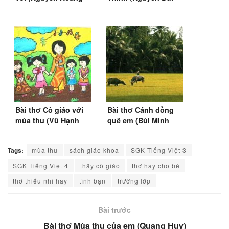
Sơn) (Tiếng Việt lớp
Vợi) (1971)
2)
Bài thơ Cô giáo với
Bài thơ Cánh đồng
mùa thu (Vũ Hạnh
quê em (Bùi Minh
Thắm)
Huế)
Tags:
mùa thu
sách giáo khoa
SGK Tiếng Việt 3
SGK Tiếng Việt 4
thầy cô giáo
thơ hay cho bé
thơ thiếu nhi hay
tình bạn
trường lớp
Bài trước
Bài thơ Mùa thu của em (Quang Huy)