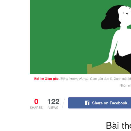
Bài thơ
: Giàn gấc đan lá, Xanh một k
Giàn gấc
(Đặng Vương Hưng)
Nhộn nh
0
122
Share on Facebook
SHARES
VIEWS
Bài t