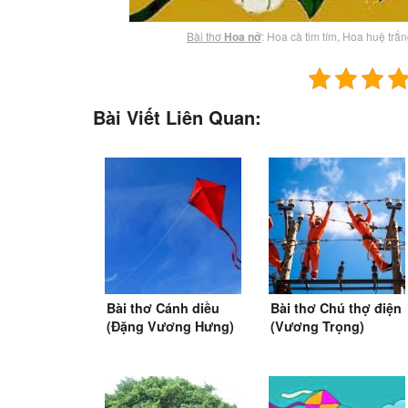
Bài thơ
Hoa nở
: Hoa cà tim tím, Hoa huệ tr
Bài Viết Liên Quan:
Bài thơ Cánh diều
Bài thơ Chú thợ điện
(Đặng Vương Hưng)
(Vương Trọng)
(SGK Tiếng Việt 2)