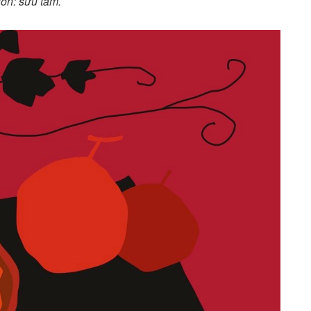
ồn: sưu tầm.