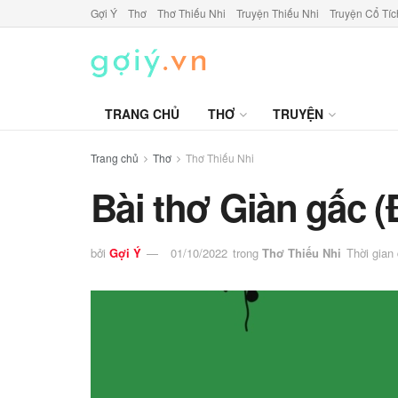
Gợi Ý
Thơ
Thơ Thiếu Nhi
Truyện Thiếu Nhi
Truyện Cổ Tíc
TRANG CHỦ
THƠ
TRUYỆN
Trang chủ
Thơ
Thơ Thiếu Nhi
Bài thơ Giàn gấc
bởi
Gợi Ý
01/10/2022
trong
Thơ Thiếu Nhi
Thời gian