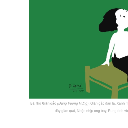
Bài thơ
Giàn gấc
(Đặng Vương Hưng)
: Giàn gấc đan lá, Xanh 
đầy giàn quả, Nhộn nhịp ong bay, Rung rinh 