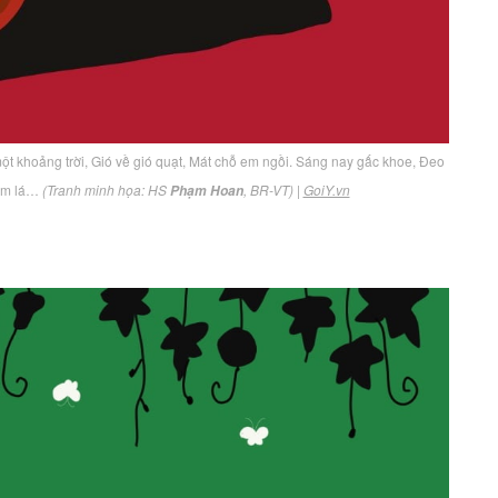
một khoảng trời, Gió về gió quạt, Mát chỗ em ngồi. Sáng nay gấc khoe, Đeo
vòm lá…
(Tranh minh họa: HS
, BR-VT)
|
GoiY.vn
Phạm Hoan