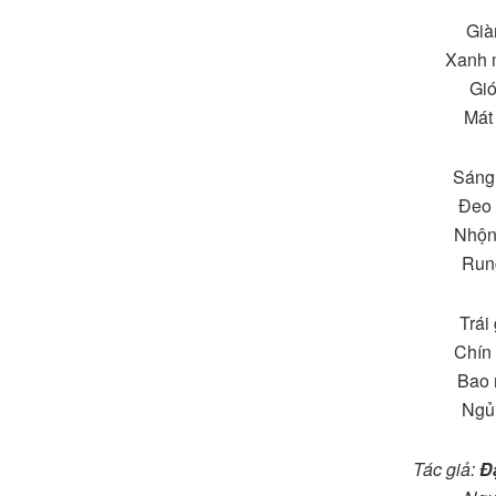
Già
Xanh m
Gió
Mát
Sáng
Đeo 
Nhộn
Rung
Trái
Chín
Bao 
Ngủ 
Tác giả:
Đ