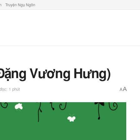
h
Truyện Ngụ Ngôn
 (Đặng Vương Hưng)
A
 đọc: 1 phút
A