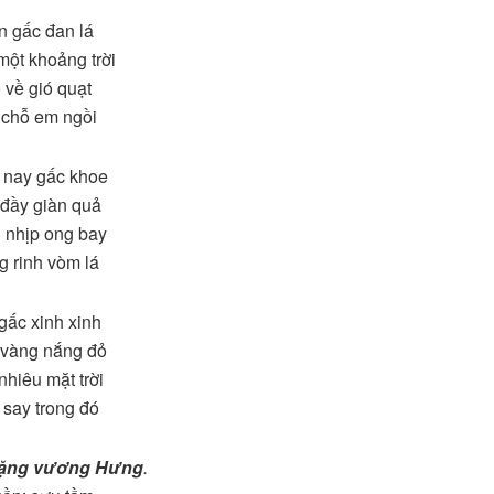
n gấc đan lá
ột khoảng trời
 về gió quạt
 chỗ em ngồi
 nay gấc khoe
đầy giàn quả
 nhịp ong bay
 rinh vòm lá
 gấc xinh xinh
 vàng nắng đỏ
nhiêu mặt trời
say trong đó
ặng vương Hưng
.