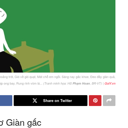
hoảng trời, Gió về gió quạt, Mát chỗ em ngồi. Sáng nay gấc khoe, Đeo đầy giàn quả,
ịp ong bay, Rung rinh vòm lá...
|
(Tranh minh họa: HS
Phạm Hoan
, BR-VT)
GoiY.vn
Share on Twitter
hơ Giàn gấc