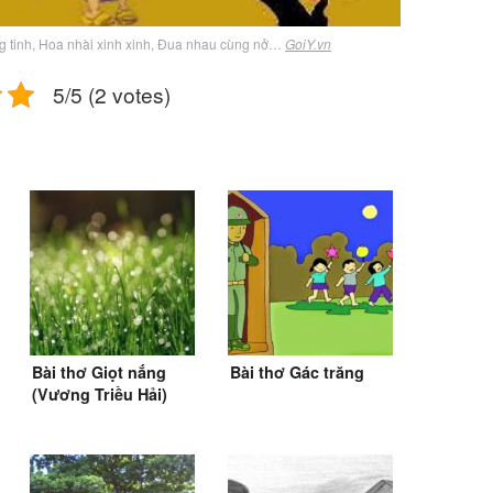
ắng tinh, Hoa nhài xinh xinh, Đua nhau cùng nở…
GoiY.vn
5/5 (2 votes)
Bài thơ Giọt nắng
Bài thơ Gác trăng
(Vương Triều Hải)