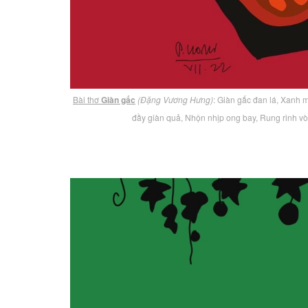
Bài thơ
Giàn gấc
(Đặng Vương Hưng)
: Giàn gấc đan lá, Xanh 
đầy giàn quả, Nhộn nhịp ong bay, Rung rinh 