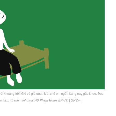
một khoảng trời, Gió về gió quạt, Mát chỗ em ngồi. Sáng nay gấc khoe, Đeo
vòm lá…
(Tranh minh họa: HS
, BR-VT)
|
GoiY.vn
Phạm Hoan