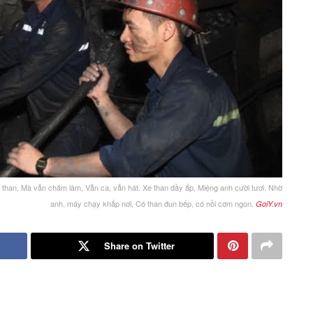
 than, Mà vẫn chăm làm, Vẫn ca, vẫn hát. Xe than đầy ắp, Miệng anh cười tươi. Nhờ
anh, máy chạy khắp nơi, Có than đun bếp, có nồi cơm ngon.
GoiY.vn
Share on Twitter