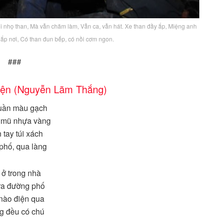
i nhọ than, Mà vẫn chăm làm, Vẫn ca, vẫn hát. Xe than đầy ắp, Miệng anh
hắp nơi, Có than đun bếp, có nồi cơm ngon.
###
điện (Nguyễn Lãm Thắng)
uần màu gạch
 mũ nhựa vàng
 tay túi xách
phố, qua làng
 ở trong nhà
ra đường phố
nào điện qua
g đều có chú