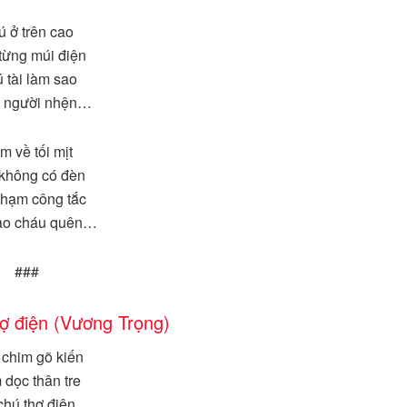
 ở trên cao
từng múi điện
 tài làm sao
 người nhện…
m về tối mịt
không có đèn
chạm công tắc
ao cháu quên…
###
hợ điện (Vương Trọng)
chim gõ kiến
dọc thân tre
chú thợ điện