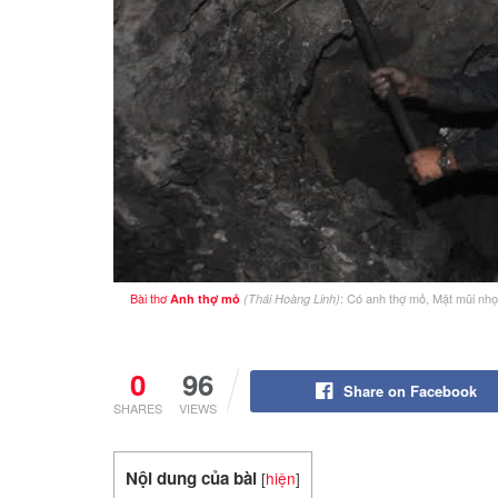
Bài thơ
: Có anh thợ mỏ, Mặt mũi nhọ
Anh thợ mỏ
(Thái Hoàng Linh)
0
96
Share on Facebook
SHARES
VIEWS
Nội dung của bài
[
hiện
]