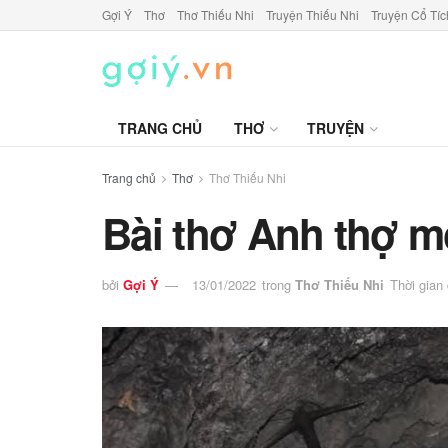
Gợi Ý
Thơ
Thơ Thiếu Nhi
Truyện Thiếu Nhi
Truyện Cổ Tíc
TRANG CHỦ
THƠ
TRUYỆN
Trang chủ
Thơ
Thơ Thiếu Nhi
Bài thơ Anh thợ m
bởi
Gợi Ý
13/01/2022
trong
Thơ Thiếu Nhi
Thời gian