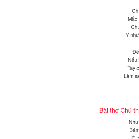
Chú
Mắc 
Chú
Y như
Đê
Nếu 
Tay 
Làm s
Bài thơ Chú t
Như 
Bám 
Ồ, 