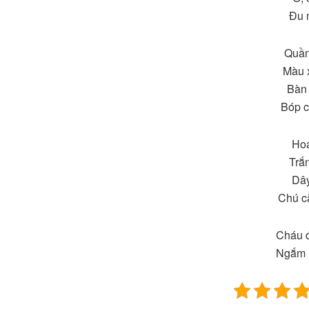
Đu m
Quần
Màu 
Bàn 
Bóp c
Hoa
Trắn
Dây
Chú că
Cháu 
Ngắm 