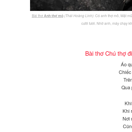
Bài thơ
Anh thợ mỏ
(Thái Hoàng Linh)
: Có anh thợ mỏ, Mặt mũ
cười tươi. Nhờ anh, máy chạy k
Bài thơ Chú thợ 
Áo q
Chiếc
Trên
Qua 
Khi
Khi 
Nơi 
Cũn