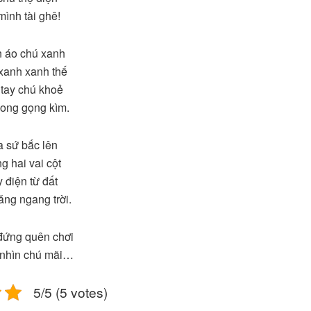
ình tài ghê!
 áo chú xanh
xanh xanh thế
tay chú khoẻ
ong gọng kìm.
 sứ bắc lên
g hai vai cột
 điện từ đất
ng ngang trời.
đứng quên chơi
nhìn chú mãi…
5/5 (5 votes)