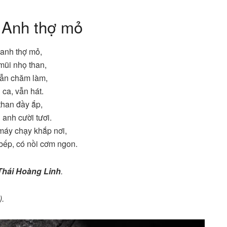
 Anh thợ mỏ
anh thợ mỏ,
mũi nhọ than,
ẫn chăm làm,
 ca, vẫn hát.
than đầy ắp,
anh cười tươi.
máy chạy khắp nơi,
bếp, có nồi cơm ngon.
Thái Hoàng Linh
.
).