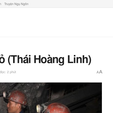
h
Truyện Ngụ Ngôn
ỏ (Thái Hoàng Linh)
A
 đọc: 2 phút
A