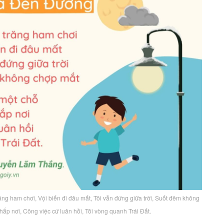
ăng ham chơi, Vội biến đi đâu mất, Tôi vẫn đứng giữa trời, Suốt đêm không
hắp nơi, Công việc cứ luân hồi, Tôi vòng quanh Trái Đất.