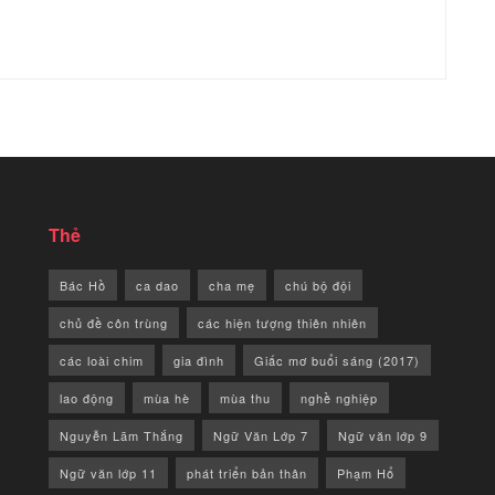
Thẻ
Bác Hồ
ca dao
cha mẹ
chú bộ đội
chủ đề côn trùng
các hiện tượng thiên nhiên
các loài chim
gia đình
Giấc mơ buổi sáng (2017)
lao động
mùa hè
mùa thu
nghề nghiệp
Nguyễn Lãm Thắng
Ngữ Văn Lớp 7
Ngữ văn lớp 9
Ngữ văn lớp 11
phát triển bản thân
Phạm Hổ