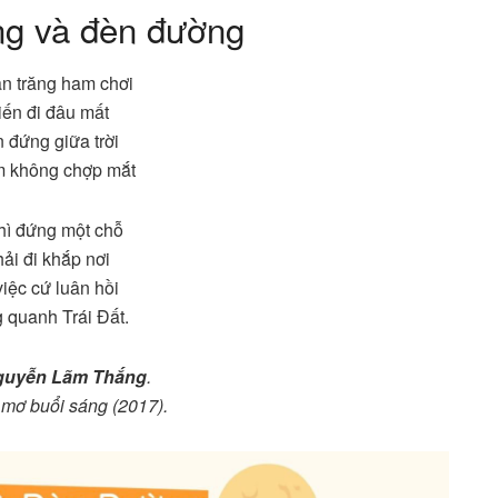
ng và đèn đường
n trăng ham chơi
iến đi đâu mất
n đứng giữa trời
m không chợp mắt
hì đứng một chỗ
hải đi khắp nơi
iệc cứ luân hồi
 quanh Trái Đất.
guyễn Lãm Thắng
.
 mơ buổi sáng (2017).