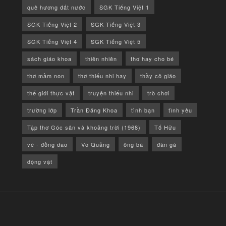
quê hương đất nước
SGK Tiếng Việt 1
SGK Tiếng Việt 2
SGK Tiếng Việt 3
SGK Tiếng Việt 4
SGK Tiếng Việt 5
sách giáo khoa
thiên nhiên
thơ hay cho bé
thơ mầm non
thơ thiếu nhi hay
thầy cô giáo
thế giới thực vật
truyện thiếu nhi
trò chơi
trường lớp
Trần Đăng Khoa
tình bạn
tình yêu
Tập thơ Góc sân và khoảng trời (1968)
Tố Hữu
vè - đồng dao
Võ Quảng
ông bà
đàn gà
động vật