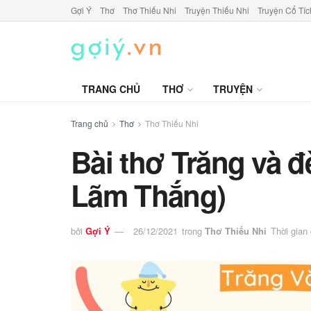
Gợi Ý
Thơ
Thơ Thiếu Nhi
Truyện Thiếu Nhi
Truyện Cổ Tíc
TRANG CHỦ
THƠ
TRUYỆN
Trang chủ
Thơ
Thơ Thiếu Nhi
Bài thơ Trăng và 
Lãm Thắng)
bởi
Gợi Ý
26/12/2021
trong
Thơ Thiếu Nhi
Thời gian