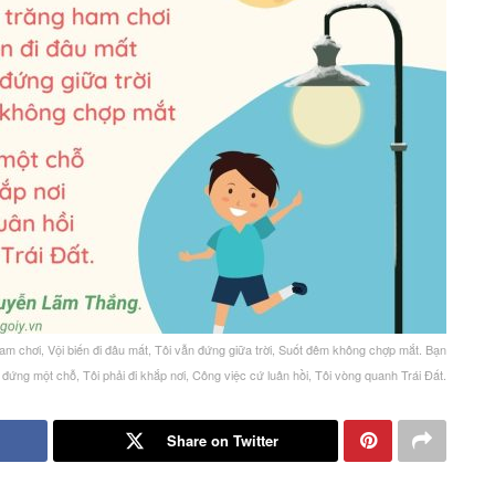
am chơi, Vội biến đi đâu mất, Tôi vẫn đứng giữa trời, Suốt đêm không chợp mắt. Bạn
ì đứng một chỗ, Tôi phải đi khắp nơi, Công việc cứ luân hồi, Tôi vòng quanh Trái Đất.
Share on Twitter