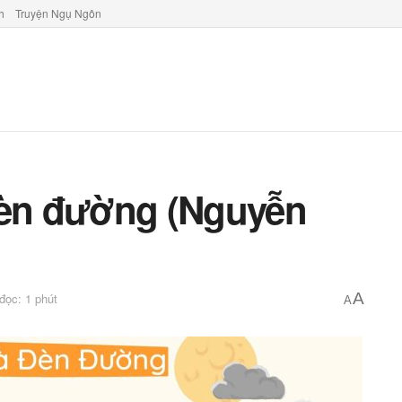
h
Truyện Ngụ Ngôn
đèn đường (Nguyễn
A
 đọc: 1 phút
A