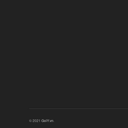
© 2021
GoiY.vn
.