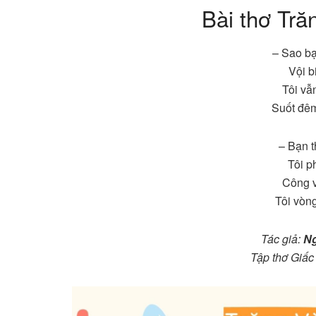
Bài thơ Tră
– Sao bạ
Vội b
Tôi vẫ
Suốt đê
– Bạn t
Tôi p
Công v
Tôi vòng
Tác giả:
N
Tập thơ Giấc