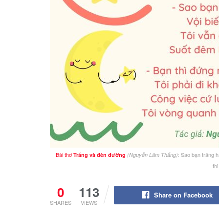
Bài thơ
: Sao bạn trăng h
Trăng và đèn đường
(Nguyễn Lãm Thắng)
th
0
113
Share on Facebook
SHARES
VIEWS