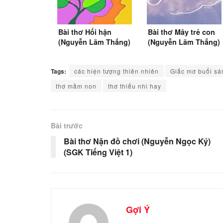
Bài thơ Hối hận
Bài thơ Mây trẻ con
(Nguyễn Lãm Thắng)
(Nguyễn Lãm Thắng)
Tags:
các hiện tượng thiên nhiên
Giấc mơ buổi sá
thơ mầm non
thơ thiếu nhi hay
Bài trước
Bài thơ Nặn đồ chơi (Nguyễn Ngọc Ký)
(SGK Tiếng Việt 1)
Gợi Ý