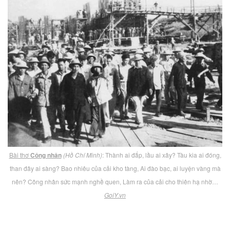
Bài thơ
Công nhân
(Hồ Chí Minh)
: Thành ai đắp, lầu ai xây? Tàu kia ai đóng,
than đây ai sàng? Bao nhiêu của cải kho tàng, Ai đào bạc, ai luyện vàng mà
nên? Công nhân sức mạnh nghề quen, Làm ra của cải cho thiên hạ nhờ…
GoiY.vn