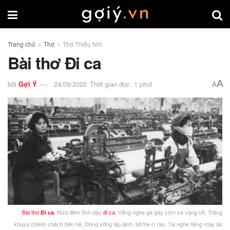
Trang chủ
Thơ
Thơ Thiếu Nhi
Bài thơ Đi ca
A
bởi
Gợi Ý
24/09/2022
Thời gian đọc: 1 phút
A
Bài thơ
: Nửa đêm tỉnh dậy
đi ca
, Vẳng nghe gà gáy xóm xa vọng về, Trăng
Đi ca
khuya chênh chếch bên hè, Dòng sông lấp lánh, bờ tre rì rào. Tai nghe tiếng máy ào