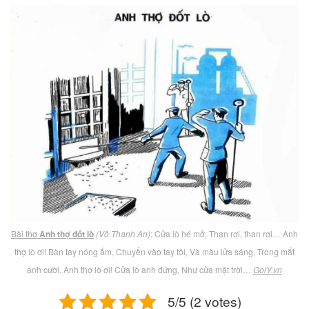
Bài thơ
Anh thợ đốt lò
(Võ Thanh An)
: Cửa lò hé mở, Than rơi, than rơi… Anh
thợ lò ơi! Bàn tay nóng ấm, Chuyển vào tay tôi, Và màu lửa sáng, Trong mắt
anh cười. Anh thợ lò ơi! Cửa lò anh đứng, Như cửa mặt trời…
GoiY.vn
5/5 (2 votes)