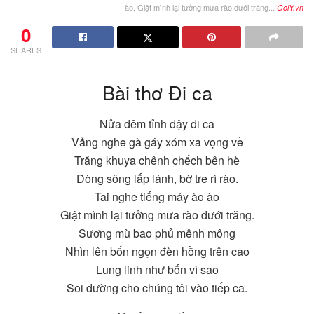
ào, Giật mình lại tưởng mưa rào dưới trăng...
GoiY.vn
0
SHARES
Bài thơ Đi ca
Nửa đêm tỉnh dậy đi ca
Vẳng nghe gà gáy xóm xa vọng về
Trăng khuya chênh chếch bên hè
Dòng sông lấp lánh, bờ tre rì rào.
Tai nghe tiếng máy ào ào
Giật mình lại tưởng mưa rào dưới trăng.
Sương mù bao phủ mênh mông
Nhìn lên bốn ngọn đèn hồng trên cao
Lung linh như bốn vì sao
Soi đường cho chúng tôi vào tiếp ca.