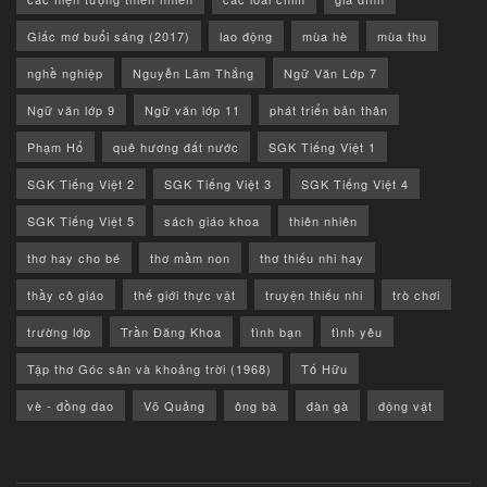
Giấc mơ buổi sáng (2017)
lao động
mùa hè
mùa thu
nghề nghiệp
Nguyễn Lãm Thắng
Ngữ Văn Lớp 7
Ngữ văn lớp 9
Ngữ văn lớp 11
phát triển bản thân
Phạm Hổ
quê hương đất nước
SGK Tiếng Việt 1
SGK Tiếng Việt 2
SGK Tiếng Việt 3
SGK Tiếng Việt 4
SGK Tiếng Việt 5
sách giáo khoa
thiên nhiên
thơ hay cho bé
thơ mầm non
thơ thiếu nhi hay
thầy cô giáo
thế giới thực vật
truyện thiếu nhi
trò chơi
trường lớp
Trần Đăng Khoa
tình bạn
tình yêu
Tập thơ Góc sân và khoảng trời (1968)
Tố Hữu
vè - đồng dao
Võ Quảng
ông bà
đàn gà
động vật