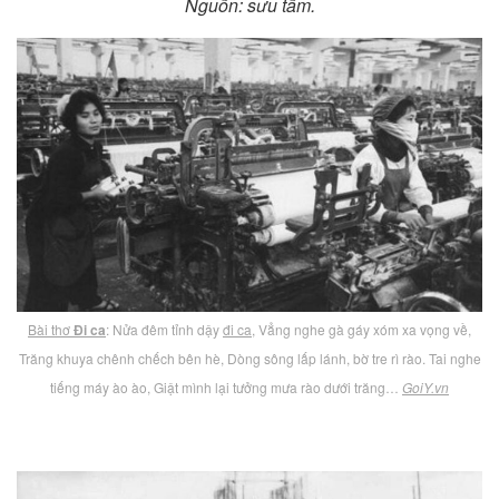
Nguồn: sưu tầm.
Bài thơ
Đi ca
: Nửa đêm tỉnh dậy
đi ca
, Vẳng nghe gà gáy xóm xa vọng về,
Trăng khuya chênh chếch bên hè, Dòng sông lấp lánh, bờ tre rì rào. Tai nghe
tiếng máy ào ào, Giật mình lại tưởng mưa rào dưới trăng…
GoiY.vn