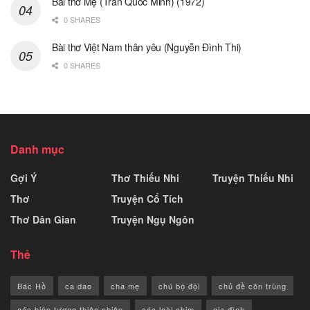
Bài thơ Mẹ (Trần Quốc Minh) (1972)
0 SHARES
Bài thơ Việt Nam thân yêu (Nguyễn Đình Thi)
0 SHARES
Danh mục
Gợi Ý
Thơ Thiếu Nhi
Truyện Thiếu Nhi
Thơ
Truyện Cổ Tích
Thơ Dân Gian
Truyện Ngụ Ngôn
Thẻ
Bác Hồ
ca dao
cha mẹ
chú bộ đội
chủ đề côn trùng
các hiện tượng thiên nhiên
các loài chim
gia đình