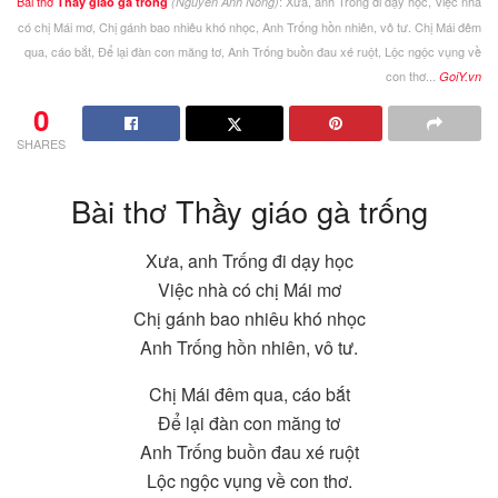
Bài thơ
: Xưa, anh Trống đi dạy học, Việc nhà
Thầy giáo gà trống
(Nguyễn Anh Nông)
có chị Mái mơ, Chị gánh bao nhiêu khó nhọc, Anh Trống hồn nhiên, vô tư. Chị Mái đêm
qua, cáo bắt, Để lại đàn con măng tơ, Anh Trống buồn đau xé ruột, Lộc ngộc vụng về
con thơ...
GoiY.vn
0
SHARES
Bài thơ Thầy giáo gà trống
Xưa, anh Trống đi dạy học
Việc nhà có chị Mái mơ
Chị gánh bao nhiêu khó nhọc
Anh Trống hồn nhiên, vô tư.
Chị Mái đêm qua, cáo bắt
Để lại đàn con măng tơ
Anh Trống buồn đau xé ruột
Lộc ngộc vụng về con thơ.