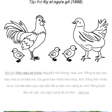
Tập thơ
Kỵ sĩ ngựa gỗ (1998)
.
Bài thơ
Thầy giáo gà trống
(Nguyễn Anh Nông)
: Xưa, anh Trống đi dạy học,
Việc nhà có chị Mái mơ, Chị gánh bao nhiêu khó nhọc, Anh Trống hồn nhiên,
vô tư. Chị Mái đêm qua, cáo bắt, Để lại đàn con măng tơ, Anh Trống buồn
đau xé ruột, Lộc ngộc vụng về con thơ…
GoiY.vn