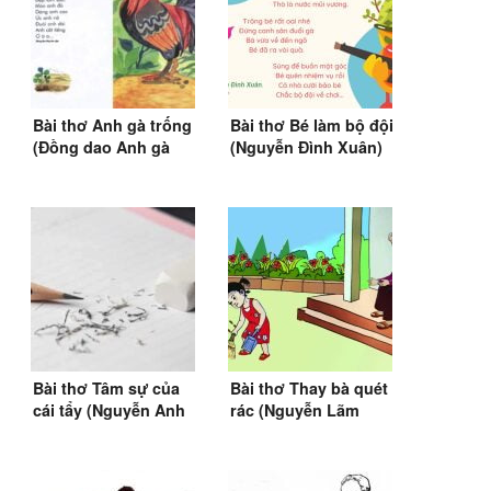
Bài thơ Anh gà trống
Bài thơ Bé làm bộ đội
(Đồng dao Anh gà
(Nguyễn Đình Xuân)
trống)
(1988)
Bài thơ Tâm sự của
Bài thơ Thay bà quét
cái tẩy (Nguyễn Anh
rác (Nguyễn Lãm
Nông)
Thắng)