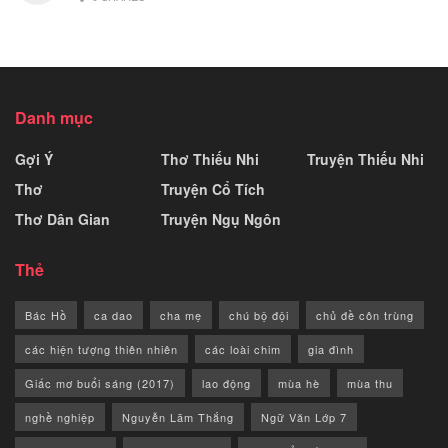
Danh mục
Gợi Ý
Thơ Thiếu Nhi
Truyện Thiếu Nhi
Thơ
Truyện Cổ Tích
Thơ Dân Gian
Truyện Ngụ Ngôn
Thẻ
Bác Hồ
ca dao
cha mẹ
chú bộ đội
chủ đề côn trùng
các hiện tượng thiên nhiên
các loài chim
gia đình
Giấc mơ buổi sáng (2017)
lao động
mùa hè
mùa thu
nghề nghiệp
Nguyễn Lãm Thắng
Ngữ Văn Lớp 7