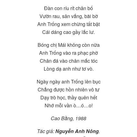
Đàn con ríu rít chân bố
Vườn rau, sân vắng, bãi bờ
Anh Trống xem chừng tất bật
Cái dáng cao gầy lắc lư.
Bóng chị Mái không còn nữa
Anh Trống vào ra phạc phờ
Chân đá vào chân mắc tóc
Lòng dạ anh như tơ vò.
Ngày ngày anh Trống lên bục
Chẳng được hồn nhiên vô tư
Dạy trò học, thầy quên hết
Nhớ mỗi vần ò…ó…o!
Cao Bằng, 1988
Tác giả:
Nguyễn Anh Nông
.