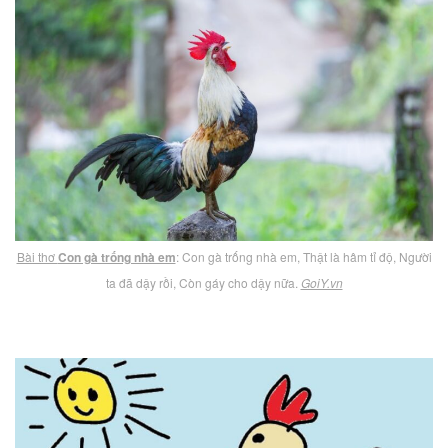
Bài thơ
Con gà trống nhà em
: Con gà trống nhà em, Thật là hâm tỉ độ, Người
ta đã dậy rồi, Còn gáy cho dậy nữa.
GoiY.vn