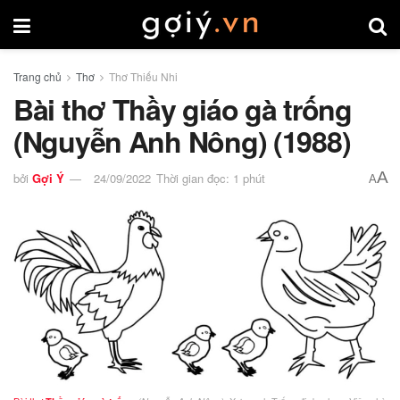
Trang chủ
Thơ
Thơ Thiếu Nhi
Bài thơ Thầy giáo gà trống
(Nguyễn Anh Nông) (1988)
A
bởi
Gợi Ý
24/09/2022
Thời gian đọc: 1 phút
A