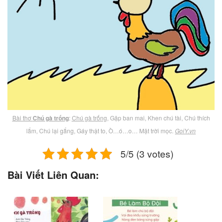
Bài thơ
Chú gà trống
:
Chú gà trống
, Gặp ban mai, Khen chú tài, Chú thích
lắm, Chú lại gắng, Gáy thật to, Ò…ó…o… Mặt trời mọc.
GoiY.vn
5/5 (3 votes)
Bài Viết Liên Quan: