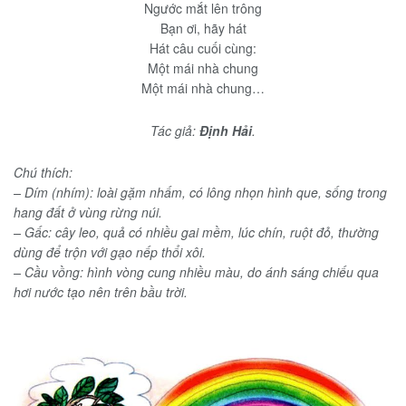
Ngước mắt lên trông
Bạn ơi, hãy hát
Hát câu cuối cùng:
Một mái nhà chung
Một mái nhà chung…
Tác giả:
Định Hải
.
Chú thích:
– Dím (nhím): loài gặm nhấm, có lông nhọn hình que, sống trong
hang đất ở vùng rừng núi.
– Gấc: cây leo, quả có nhiều gai mềm, lúc chín, ruột đỏ, thường
dùng để trộn với gạo nếp thổi xôi.
– Cầu vồng: hình vòng cung nhiều màu, do ánh sáng chiếu qua
hơi nước tạo nên trên bầu trời.