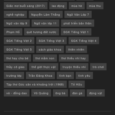
Giấc mơ buổi sáng (2017)
lao động
mùa hè
mùa thu
nghề nghiệp
Nguyễn Lãm Thắng
Ngữ Văn Lớp 7
Ngữ văn lớp 9
Ngữ văn lớp 11
phát triển bản thân
Phạm Hổ
quê hương đất nước
SGK Tiếng Việt 1
SGK Tiếng Việt 2
SGK Tiếng Việt 3
SGK Tiếng Việt 4
SGK Tiếng Việt 5
sách giáo khoa
thiên nhiên
thơ hay cho bé
thơ mầm non
thơ thiếu nhi hay
thầy cô giáo
thế giới thực vật
truyện thiếu nhi
trò chơi
trường lớp
Trần Đăng Khoa
tình bạn
tình yêu
Tập thơ Góc sân và khoảng trời (1968)
Tố Hữu
vè - đồng dao
Võ Quảng
ông bà
đàn gà
động vật