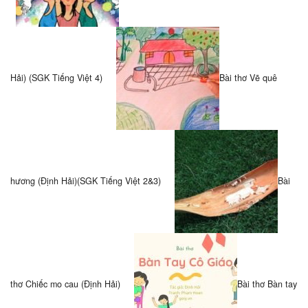
Hải) (SGK Tiếng Việt 4)
Bài thơ Vẽ quê
hương (Định Hải)(SGK Tiếng Việt 2&3)
Bài
thơ Chiếc mo cau (Định Hải)
Bài thơ Bàn tay