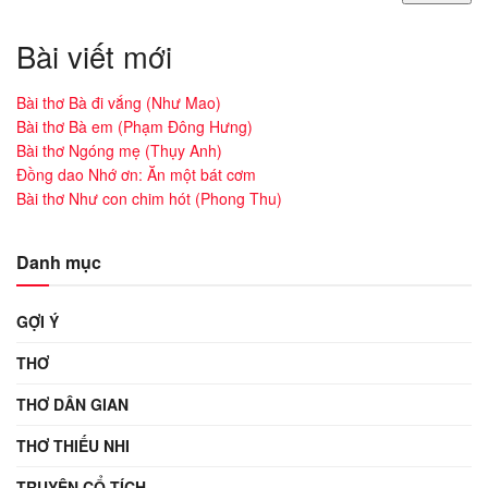
Bài viết mới
Bài thơ Bà đi vắng (Như Mao)
Bài thơ Bà em (Phạm Đông Hưng)
Bài thơ Ngóng mẹ (Thụy Anh)
Đồng dao Nhớ ơn: Ăn một bát cơm
Bài thơ Như con chim hót (Phong Thu)
Danh mục
GỢI Ý
THƠ
THƠ DÂN GIAN
THƠ THIẾU NHI
TRUYỆN CỔ TÍCH