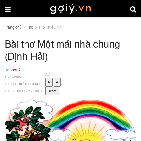
Trang chủ
Thơ
Thơ Thiếu Nhi
Bài thơ Một mái nhà chung
(Định Hải)
BỞI
GỢI Ý
A
A
10/01/2022
A
A
TRONG
THƠ THIẾU NHI
THỜI GIAN ĐỌC: 2 PHÚT
Reset