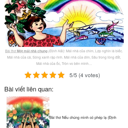
Bài thơ
Một mái nhà chung
(Định Hải)
: Mái nhà của chim, Lợp nghìn lá biếc.
Mái nhà của cá, Sóng xanh rập rình. Mái nhà của dím, Sâu trong lòng đất,
Mái nhà của ốc, Tròn vo bên mình…
5/5 (4 votes)
Bài viết liên quan:
Bài thơ Nếu chúng mình có phép lạ (Định