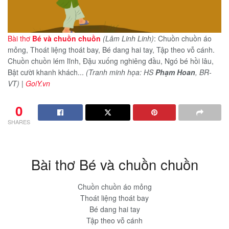
Bài thơ
Bé và chuồn chuồn
(Lâm Linh Linh)
: Chuồn chuồn áo
mỏng, Thoát liệng thoát bay, Bé dang hai tay, Tập theo vỗ cánh.
Chuồn chuồn lém lĩnh, Đậu xuống nghiêng đầu, Ngó bé hồi lâu,
Bật cười khanh khách...
(Tranh minh họa: HS
Phạm Hoan
, BR-
VT)
|
GoiY.vn
0
SHARES
Bài thơ Bé và chuồn chuồn
Chuồn chuồn áo mỏng
Thoát liệng thoát bay
Bé dang hai tay
Tập theo vỗ cánh