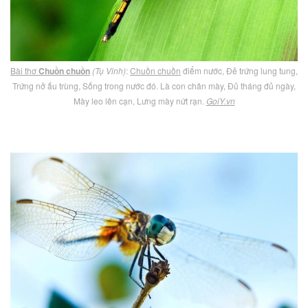
Bài thơ
Chuồn chuồn
(Tụ Vinh)
:
Chuồn chuồn
điểm nước, Đẻ trứng lung tung,
Trứng nở ấu trùng, Sống trong nước đó. Là con chân mày, Đủ tháng đủ ngày,
Mày leo lên cạn, Lưng mày nứt rạn.
GoiY.vn