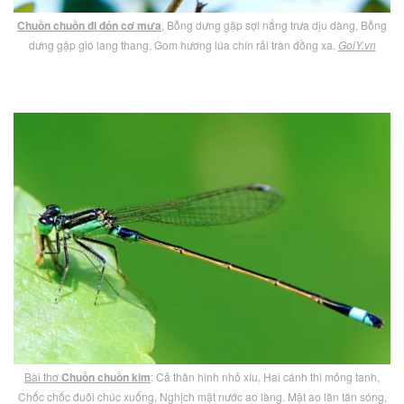
Chuồn chuồn đi đón cơ mưa
, Bỗng dưng gặp sợi nắng trưa dịu dàng, Bỗng
dưng gặp gió lang thang, Gom hương lúa chín rải tràn đồng xa.
GoiY.vn
Bài thơ
Chuồn chuồn kim
: Cả thân hình nhỏ xíu, Hai cánh thì mỏng tanh,
Chốc chốc đuôi chúc xuống, Nghịch mặt nước ao làng. Mặt ao lăn tăn sóng,