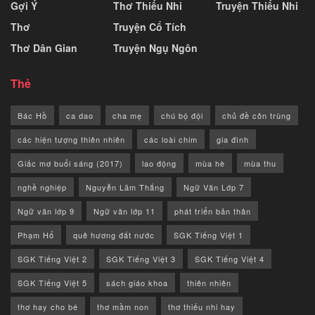
Gợi Ý
Thơ Thiếu Nhi
Truyện Thiếu Nhi
Thơ
Truyện Cổ Tích
Thơ Dân Gian
Truyện Ngụ Ngôn
Thẻ
Bác Hồ
ca dao
cha mẹ
chú bộ đội
chủ đề côn trùng
các hiện tượng thiên nhiên
các loài chim
gia đình
Giấc mơ buổi sáng (2017)
lao động
mùa hè
mùa thu
nghề nghiệp
Nguyễn Lãm Thắng
Ngữ Văn Lớp 7
Ngữ văn lớp 9
Ngữ văn lớp 11
phát triển bản thân
Phạm Hổ
quê hương đất nước
SGK Tiếng Việt 1
SGK Tiếng Việt 2
SGK Tiếng Việt 3
SGK Tiếng Việt 4
SGK Tiếng Việt 5
sách giáo khoa
thiên nhiên
thơ hay cho bé
thơ mầm non
thơ thiếu nhi hay