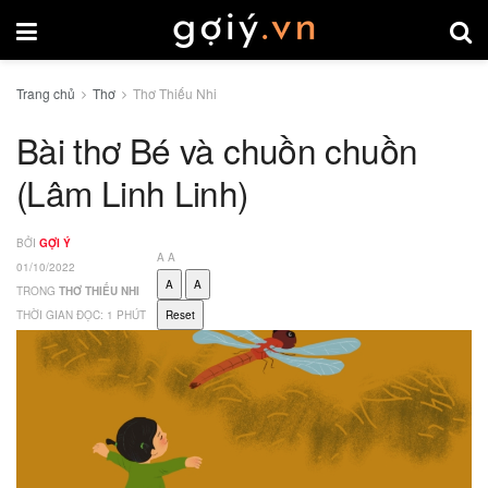
Trang chủ
Thơ
Thơ Thiếu Nhi
Bài thơ Bé và chuồn chuồn
(Lâm Linh Linh)
BỞI
GỢI Ý
A
A
01/10/2022
A
A
TRONG
THƠ THIẾU NHI
THỜI GIAN ĐỌC: 1 PHÚT
Reset