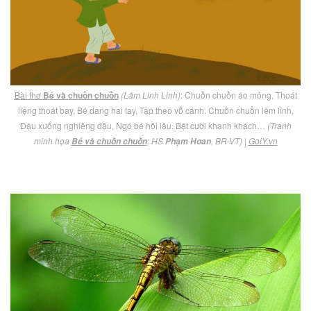
Bài thơ
Bé và chuồn chuồn
(Lâm Linh Linh)
: Chuồn chuồn áo mỏng, Thoát
liệng thoát bay, Bé dang hai tay, Tập theo vỗ cánh. Chuồn chuồn lém lĩnh,
Đậu xuống nghiêng đầu, Ngó bé hồi lâu, Bật cười khanh khách…
(Tranh
minh họa
: HS
, BR-VT)
|
GoiY.vn
Bé và chuồn chuồn
Phạm Hoan