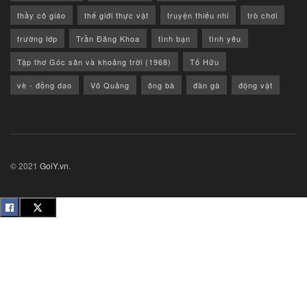
thầy cô giáo
thế giới thực vật
truyện thiếu nhi
trò chơi
trường lớp
Trần Đăng Khoa
tình bạn
tình yêu
Tập thơ Góc sân và khoảng trời (1968)
Tố Hữu
vè - đồng dao
Võ Quảng
ông bà
đàn gà
động vật
© 2021
GoiY.vn
.