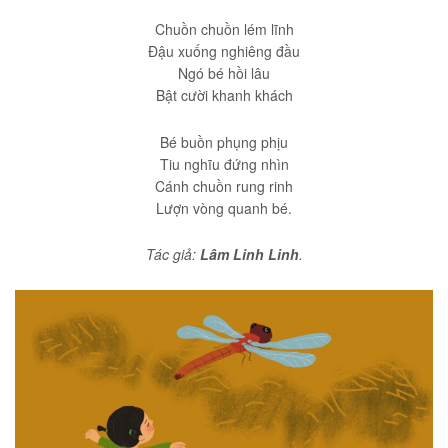
Chuồn chuồn lém lĩnh
Đậu xuống nghiêng đầu
Ngó bé hồi lâu
Bật cười khanh khách
Bé buồn phụng phịu
Tiu nghĩu đứng nhìn
Cánh chuồn rung rinh
Lượn vòng quanh bé.
Tác giả:
Lâm Linh Linh
.