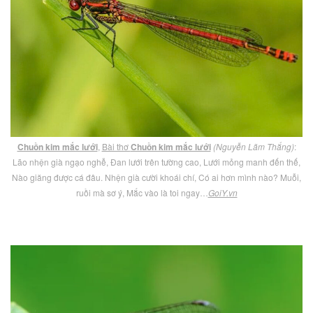
Chuồn kim mắc lưới
,
Bài thơ
Chuồn kim mắc lưới
(Nguyễn Lãm Thắng)
:
Lão nhện già ngạo nghễ, Đan lưới trên tường cao, Lưới mỏng manh đến thế,
Nào giăng được cá đâu. Nhện già cười khoái chí, Có ai hơn mình nào? Muỗi,
ruồi mà sơ ý, Mắc vào là toi ngay…
GoiY.vn