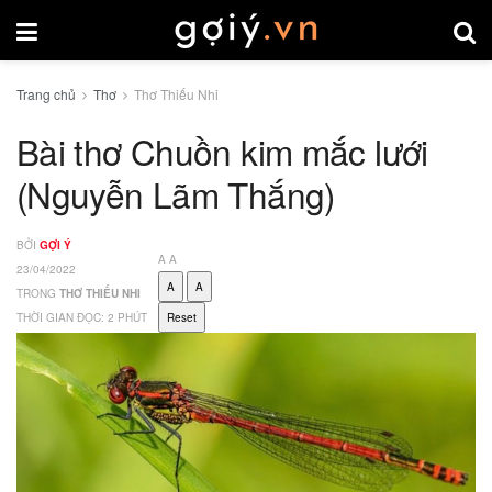
Trang chủ
Thơ
Thơ Thiếu Nhi
Bài thơ Chuồn kim mắc lưới
(Nguyễn Lãm Thắng)
BỞI
GỢI Ý
A
A
23/04/2022
A
A
TRONG
THƠ THIẾU NHI
THỜI GIAN ĐỌC: 2 PHÚT
Reset