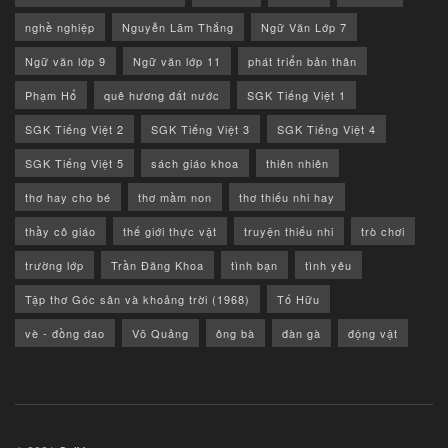
nghề nghiệp
Nguyễn Lãm Thắng
Ngữ Văn Lớp 7
Ngữ văn lớp 9
Ngữ văn lớp 11
phát triển bản thân
Phạm Hổ
quê hương đất nước
SGK Tiếng Việt 1
SGK Tiếng Việt 2
SGK Tiếng Việt 3
SGK Tiếng Việt 4
SGK Tiếng Việt 5
sách giáo khoa
thiên nhiên
thơ hay cho bé
thơ mầm non
thơ thiếu nhi hay
thầy cô giáo
thế giới thực vật
truyện thiếu nhi
trò chơi
trường lớp
Trần Đăng Khoa
tình bạn
tình yêu
Tập thơ Góc sân và khoảng trời (1968)
Tố Hữu
vè - đồng dao
Võ Quảng
ông bà
đàn gà
động vật