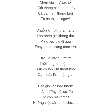
Nhện giả như tức tối
– Cái thằng nhãi ranh này!
Cả gan làm thủng lưới
Ta sẽ thịt mi ngay!
Chuồn kim xin tha mạng
Lão nhện già không tha
May, bác gió đi qua
Thấy chuồn đang mắc lưới
Bác vội vàng lướt tới
Thổi tung tơ nhện ra
Cứu chuồn kim thoát khỏi
Cạm bẫy lão nhện già.
Bác gió liền bảo nhện:
– Anh đừng có lọc lừa
Trẻ con rất khờ dại
Những việc xấu phải chừa…