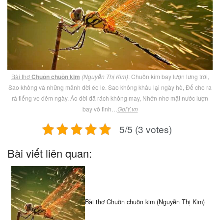
Bài thơ
Chuồn chuồn kim
(Nguyễn Thị Kim)
: Chuồn kim bay lượn lưng trời,
Sao không vá những mảnh đời éo le. Sao không khâu lại ngày hè, Để cho ra
rả tiếng ve đêm ngày. Áo đời đã rách không may, Nhởn nhơ mặt nước lượn
bay vô tình…
GoiY.vn
5/5 (3 votes)
Bài viết liên quan:
Bài thơ Chuồn chuồn kim (Nguyễn Thị Kim)