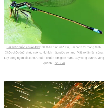
Bài thơ
Chuồn chuồn kim
: Cả thân hình nhỏ xíu, Hai cánh thì mỏng tanh,
Chốc chốc đuôi chúc xuống, Nghịch mặt nước ao làng. Mặt ao lăn tăn sóng,
Lay động ngọn cỏ xanh, Chuồn chuồn kim giỡn nước, Bay vòng quanh, vòng
quanh…
GoiY.vn