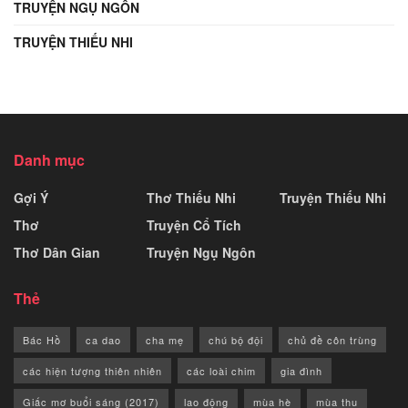
TRUYỆN NGỤ NGÔN
TRUYỆN THIẾU NHI
Danh mục
Gợi Ý
Thơ Thiếu Nhi
Truyện Thiếu Nhi
Thơ
Truyện Cổ Tích
Thơ Dân Gian
Truyện Ngụ Ngôn
Thẻ
Bác Hồ
ca dao
cha mẹ
chú bộ đội
chủ đề côn trùng
các hiện tượng thiên nhiên
các loài chim
gia đình
Giấc mơ buổi sáng (2017)
lao động
mùa hè
mùa thu