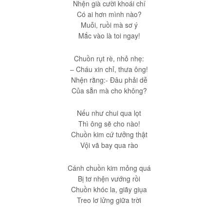
Nhện già cười khoái chí
Có ai hơn mình nào?
Muỗi, ruồi mà sơ ý
Mắc vào là toi ngay!
Chuồn rụt rè, nhỏ nhẹ:
– Cháu xin chỉ, thưa ông!
Nhện rằng:- Đâu phải dễ
Của sẵn mà cho không?
Nếu như chui qua lọt
Thì ông sẽ cho nào!
Chuồn kim cứ tưởng thật
Vội vã bay qua rào
Cánh chuồn kim mỏng quá
Bị tơ nhện vướng rồi
Chuồn khóc la, giãy giụa
Treo lơ lửng giữa trời