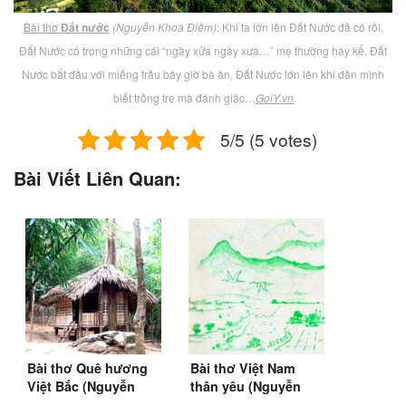
Bài thơ
Đất nước
(Nguyễn Khoa Điềm)
: Khi ta lớn lên Đất Nước đã có rồi,
Đất Nước có trong những cái “ngày xửa ngày xưa…” mẹ thường hay kể, Đất
Nước bắt đầu với miếng trầu bây giờ bà ăn, Đất Nước lớn lên khi dân mình
biết trồng tre mà đánh giặc…
GoiY.vn
5/5 (5 votes)
Bài Viết Liên Quan:
Bài thơ Quê hương
Bài thơ Việt Nam
Việt Bắc (Nguyễn
thân yêu (Nguyễn
Đình Thi)
Đình Thi)