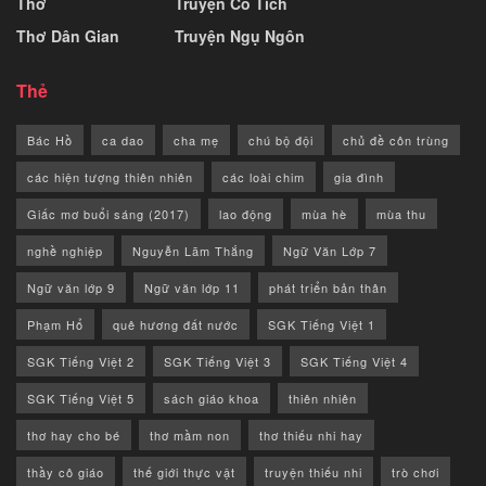
Thơ
Truyện Cổ Tích
Thơ Dân Gian
Truyện Ngụ Ngôn
Thẻ
Bác Hồ
ca dao
cha mẹ
chú bộ đội
chủ đề côn trùng
các hiện tượng thiên nhiên
các loài chim
gia đình
Giấc mơ buổi sáng (2017)
lao động
mùa hè
mùa thu
nghề nghiệp
Nguyễn Lãm Thắng
Ngữ Văn Lớp 7
Ngữ văn lớp 9
Ngữ văn lớp 11
phát triển bản thân
Phạm Hổ
quê hương đất nước
SGK Tiếng Việt 1
SGK Tiếng Việt 2
SGK Tiếng Việt 3
SGK Tiếng Việt 4
SGK Tiếng Việt 5
sách giáo khoa
thiên nhiên
thơ hay cho bé
thơ mầm non
thơ thiếu nhi hay
thầy cô giáo
thế giới thực vật
truyện thiếu nhi
trò chơi