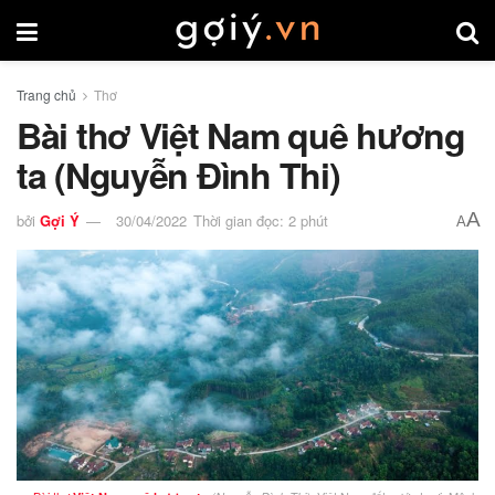
Trang chủ
Thơ
Bài thơ Việt Nam quê hương
ta (Nguyễn Đình Thi)
A
bởi
Gợi Ý
30/04/2022
Thời gian đọc: 2 phút
A