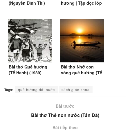
(Nguyễn Đình Thi)
hương | Tập đọc lớp
(1948-1955)
5, SGK Tiếng Việt 3
Bài thơ Quê hương
Bài thơ Nhớ con
(Tế Hanh) (1939)
sông quê hương (Tế
Hanh) (1956)
Tags:
quê hương đất nước
sách giáo khoa
Bài trước
Bài thơ Thề non nước (Tản Đà)
Bài tiếp theo