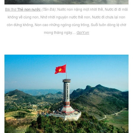
Bài thơ
Thề non nước
(Tản Đà)
: Nước non nặng một nhời thề, Nước đi đi mãi
không về cùng non, Nhớ nhời nguyện nước thề non, Nước đi chưa lại non
còn đứng không, Non cao những ngóng cùng trông, Suối tuôn dòng lệ chờ
mong tháng ngày…
GoiY.vn