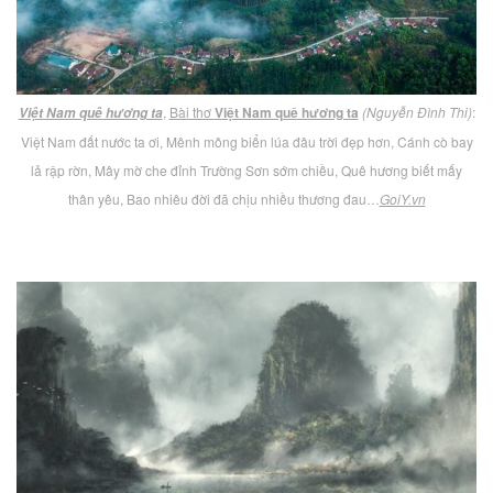
,
Bài thơ
Việt Nam quê hương ta
(Nguyễn Đình Thi)
:
Việt Nam quê hương ta
Việt Nam đất nước ta ơi, Mênh mông biển lúa đâu trời đẹp hơn, Cánh cò bay
lả rập rờn, Mây mờ che đỉnh Trường Sơn sớm chiều, Quê hương biết mấy
thân yêu, Bao nhiêu đời đã chịu nhiều thương đau…
GoiY.vn