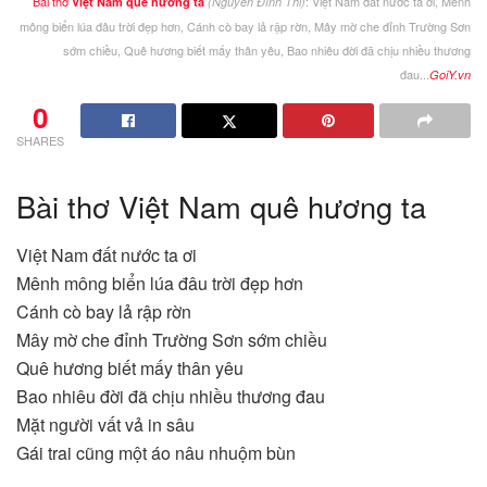
Bài thơ
: Việt Nam đất nước ta ơi, Mênh
Việt Nam quê hương ta
(Nguyễn Đình Thi)
mông biển lúa đâu trời đẹp hơn, Cánh cò bay lả rập rờn, Mây mờ che đỉnh Trường Sơn
sớm chiều, Quê hương biết mấy thân yêu, Bao nhiêu đời đã chịu nhiều thương
đau...
GoiY.vn
0
SHARES
Bài thơ Việt Nam quê hương ta
Việt Nam đất nước ta ơi
Mênh mông biển lúa đâu trời đẹp hơn
Cánh cò bay lả rập rờn
Mây mờ che đỉnh Trường Sơn sớm chiều
Quê hương biết mấy thân yêu
Bao nhiêu đời đã chịu nhiều thương đau
Mặt người vất vả in sâu
Gái trai cũng một áo nâu nhuộm bùn