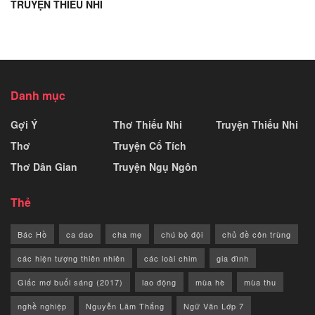
TRUYỆN THIẾU NHI
Danh mục
Gợi Ý
Thơ Thiếu Nhi
Truyện Thiếu Nhi
Thơ
Truyện Cổ Tích
Thơ Dân Gian
Truyện Ngụ Ngôn
Thẻ
Bác Hồ
ca dao
cha mẹ
chú bộ đội
chủ đề côn trùng
các hiện tượng thiên nhiên
các loài chim
gia đình
Giấc mơ buổi sáng (2017)
lao động
mùa hè
mùa thu
nghề nghiệp
Nguyễn Lãm Thắng
Ngữ Văn Lớp 7