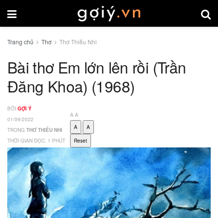
Trang chủ
Thơ
Thơ Thiếu Nhi
Bài thơ Em lớn lên rồi (Trần
Đăng Khoa) (1968)
BỞI
GỢI Ý
A
A
01/09/2022
A
A
TRONG
THƠ THIẾU NHI
THỜI GIAN ĐỌC: 1 PHÚT
Reset