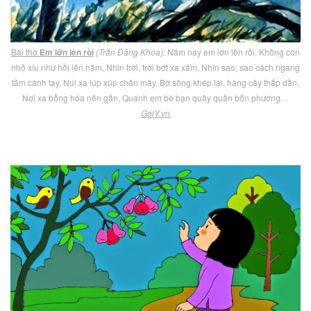
Bài thơ
Em lớn lên rồi
(Trần Đăng Khoa)
: Năm nay em lớn lên rồi, Không còn
nhỏ xíu như hồi lên năm, Nhìn trời, trời bớt xa xăm, Nhìn sao, sao cách ngang
tầm cánh tay, Núi xa lúp xúp chân mây, Bờ sông khép lại, hàng cây thấp dần,
Nơi xa bỗng hóa nên gần, Quanh em bè bạn quây quần bốn phương…
GoiY.vn