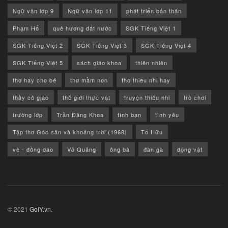
Ngữ văn lớp 9
Ngữ văn lớp 11
phát triển bản thân
Phạm Hổ
quê hương đất nước
SGK Tiếng Việt 1
SGK Tiếng Việt 2
SGK Tiếng Việt 3
SGK Tiếng Việt 4
SGK Tiếng Việt 5
sách giáo khoa
thiên nhiên
thơ hay cho bé
thơ mầm non
thơ thiếu nhi hay
thầy cô giáo
thế giới thực vật
truyện thiếu nhi
trò chơi
trường lớp
Trần Đăng Khoa
tình bạn
tình yêu
Tập thơ Góc sân và khoảng trời (1968)
Tố Hữu
vè - đồng dao
Võ Quảng
ông bà
đàn gà
động vật
© 2021
GoiY.vn
.