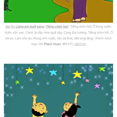
Bài thơ
(
)
: Tiếng chim hót, Ở trong vườn,
Làng em buổi sáng
Tiếng chim hót
Vườn xôn xao, Cành lá vẫy, Hoa quả dậy, Cùng tỏa hương. Tiếng chim hót, Ở
bờ ao, Làm cho ao, Rung rinh nước, Gọi cá thức, Mà tung tăng.
(Tranh minh
họa: HS
, BR-VT)
|
GoiY.vn
Phạm Hoan