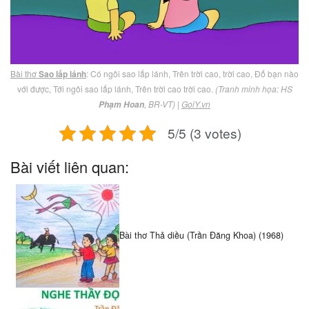
Bài thơ
Sao lấp lánh
: Có ngôi sao lấp lánh, Trên trời cao, trời cao, Đố bạn nào
với được, Tới ngôi sao lấp lánh, Trên trời cao trời cao.
(Tranh minh họa: HS
, BR-VT)
|
GoiY.vn
Phạm Hoan
5/5 (3 votes)
Bài viết liên quan:
Bài thơ Thả diều (Trần Đăng Khoa) (1968)