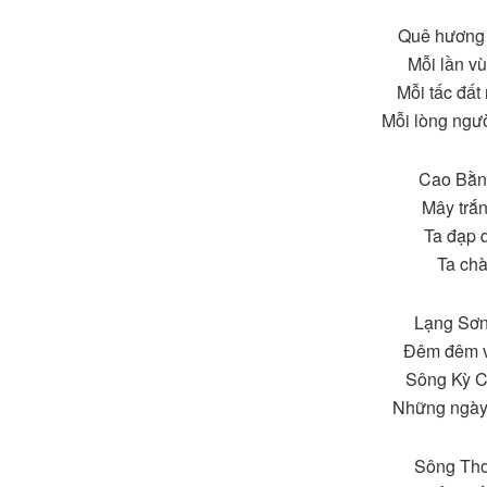
Quê hương t
Mỗi lần vù
Mỗi tấc đất
Mỗi lòng ngườ
Cao Bằng
Mây trắn
Ta đạp 
Ta chà
Lạng Sơn 
Đêm đêm v
Sông Kỳ C
Những ngày
Sông Tho