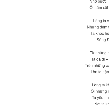
Nhớ bước l
Ôi nắm xôi
Lòng ta v
Những đêm th
Ta khóc hờ
Sông Đà
Từ những n
Ta đã đi –
Trên những c
Lòn ta nặ
Lòng ta k
Ôi những 
Ta yêu nh
Nơi ta k