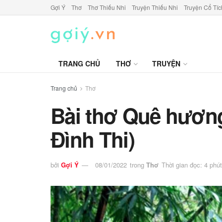
Gợi Ý
Thơ
Thơ Thiếu Nhi
Truyện Thiếu Nhi
Truyện Cổ Tíc
TRANG CHỦ
THƠ
TRUYỆN
Trang chủ
Thơ
Bài thơ Quê hương
Đình Thi)
bởi
Gợi Ý
08/01/2022
trong
Thơ
Thời gian đọc: 4 phút