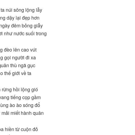
a núi sông lộng lẫy
ng dậy lại đẹp hơn
 ngày đêm bỏng giẫy
i như nước suối trong
 đèo lên cao vút
g gọi người đi xa
quân thù ngã gục
o thế giới về ta
rừng hồi lộng gió
ang tiếng cọp gầm
ùng ào ào sóng đổ
 mải miết hành quân
a hiền từ cuộn đỏ