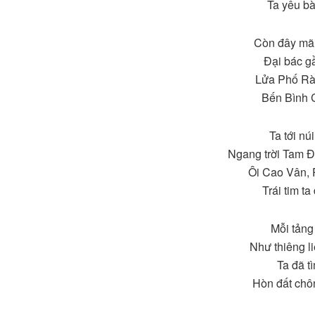
Ta yêu b
Còn đây mã
Đại bác gầ
Lửa Phố Rà
Bến Bình 
Ta tới nú
Ngang trời Tam 
Ôi Cao Vân,
Trái tim t
Mỗi tảng
Như thiêng l
Ta đã t
Hòn đất chô