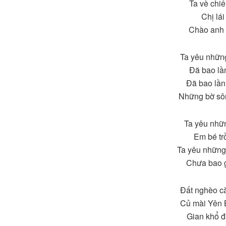
Ta về chi
Chị lá
Chào anh 
Ta yêu nhữn
Đã bao lần
Đã bao lần
Những bờ sôn
Ta yêu nhữ
Em bé tr
Ta yêu những
Chưa bao g
Đất nghèo cà
Củ mài Yên 
Gian khổ đ