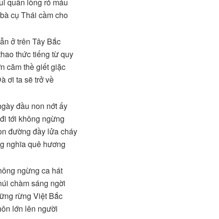
ui quân lòng rỏ máu
 bà cụ Thái cầm cho
ẫn ở trên Tây Bắc
ao thức tiếng từ quy
n căm thề giết giặc
 ơi ta sẽ trở về
gày đầu non nớt ấy
 đi tới không ngừng
on đường đầy lửa cháy
ng nghĩa quê hương
hông ngừng ca hát
núi chàm sáng ngời
ững rừng Việt Bắc
hôn lớn lên người