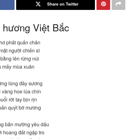
Share on Twitter
 hương Việt Bắc
hơ phất quấn chân
mặt người chiến sĩ
bằng lên rừng núi
đã mấy mùa xuân
ững lũng đầy sương
 vàng hoe lúa chín
ổi rời tay bịn rịn
uấn quýt bờ mương
g bản mường yêu dấu
ời hoang đất ngập tro