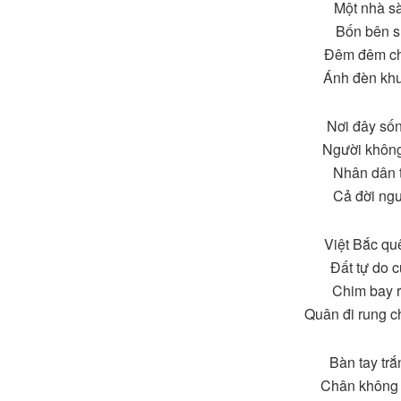
Một nhà s
Bốn bên su
Đêm đêm ch
Ánh đèn khu
Nơi đây sốn
Người không
Nhân dân t
Cả đời ngư
Việt Bắc qu
Đất tự do 
Chim bay r
Quân đi rung 
Bàn tay trắ
Chân không 