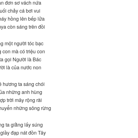
àn đơn sơ vách nứa
ối chảy cá bơi vui
áy hồng lên bếp lửa
ya còn sáng trên đồi
g một người tóc bạc
 con mà có triệu con
a gọi Người là Bác
ời là của nước non
ê hương ta sáng chói
của những anh hùng
ợp trời mây rộng rãi
chuyển những sông rừng
ng ta giằng lấy súng
giầy đạp nát đồn Tây