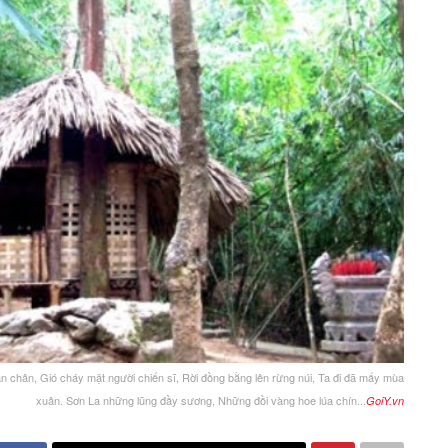
ấn chân, Gió cháy mặt người chiến sĩ, Rời đồng bằng lên rừng núi, Ta đi đã mấy mùa
xuân. Sơn La những lũng đầy sương, Những đồi vàng hoe lúa chín...
GoiY.vn