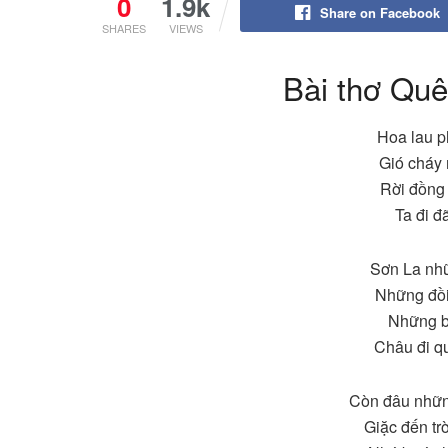
0
1.9k
Share on Facebook
SHARES
VIEWS
Bài thơ Quê
Hoa lau p
Gió cháy 
Rời đồng 
Ta đi 
Sơn La nh
Những đồi
Những bu
Châu đi q
Còn đâu nhữn
Giặc đến tr