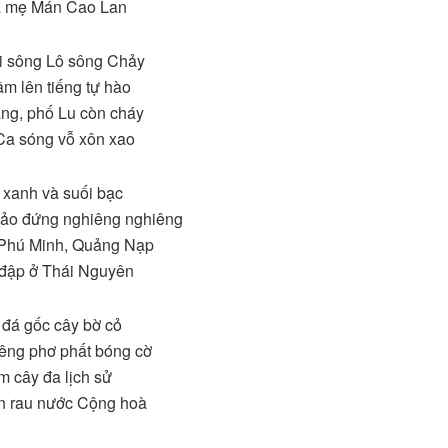
à mẹ Mán Cao Lan
i sông Lô sông Chảy
m lên tiếng tự hào
ng, phố Lu còn cháy
Ca sóng vỗ xôn xao
i xanh và suối bạc
Đảo đứng nghiêng nghiêng
 Phú Minh, Quảng Nạp
a đập ở Thái Nguyên
 đá gốc cây bờ cỏ
iêng phơ phất bóng cờ
ìm cây đa lịch sử
n rau nước Cộng hoà