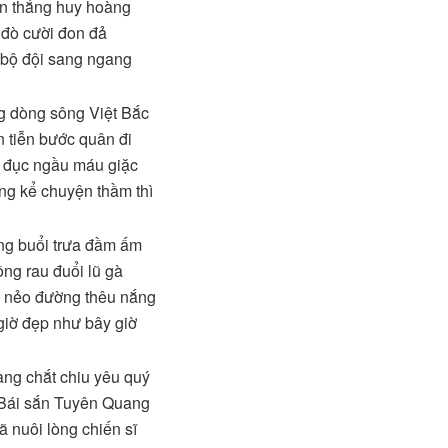
ến thắng huy hoàng
i đò cười đon đả
bộ đội sang ngang
g dòng sông Việt Bắc
 tiễn bước quân đi
 đục ngầu máu giặc
g kể chuyện thầm thì
ng buổi trưa đầm ấm
ồng rau đuổi lũ gà
 nẻo đường thêu nắng
iờ đẹp như bây giờ
ng chắt chiu yêu quý
Bái sắn Tuyên Quang
ã nuôi lòng chiến sĩ