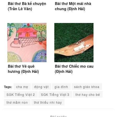
Bài thơ Bà kể chuyện
Bài thơ Một mái nhà
(Trần Lê Văn)
chung (Định Hải)
Bài thơ Vẽ quê
Bài thơ Chiếc mo cau
hương (Định Hải)
(Định Hải)
(SGK Tiếng Việt 2&3)
Tags:
cha mẹ
động vật
gia đình
sách giáo khoa
SGK Tiếng Việt 2
SGK Tiếng Việt 3
thơ hay cho bé
thơ mầm non
thơ thiếu nhi hay
Bài trước