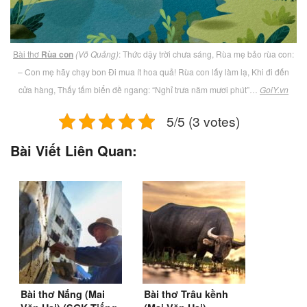
Bài thơ
Rùa con
(Võ Quảng)
: Thức dậy trời chưa sáng, Rùa mẹ bảo rùa con:
– Con mẹ hãy chạy bon Đi mua ít hoa quả! Rùa con lấy làm lạ, Khi đi đến
cửa hàng, Thấy tấm biển đề ngang: “Nghỉ trưa năm mươi phút”…
GoiY.vn
5/5 (3 votes)
Bài Viết Liên Quan:
Bài thơ Nắng (Mai
Bài thơ Trâu kềnh