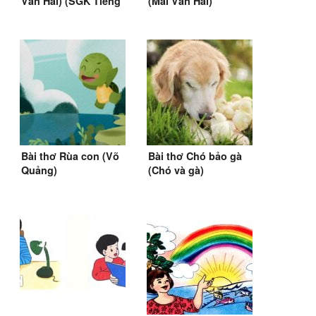
Văn Hai) (SGK Tiếng
(Mai Văn Hai)
Việt lớp 1)
Bài thơ Rùa con (Võ
Bài thơ Chó bảo gà
Quảng)
(Chó và gà)