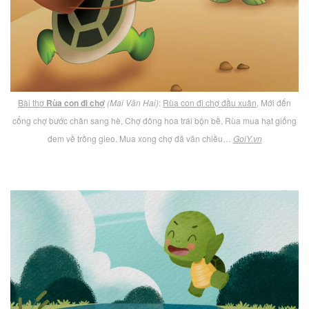
Bài thơ
Rùa con đi chợ
(Mai Văn Hai)
:
Rùa con đi chợ đầu xuân
, Mới đến
cổng chợ bước chân sang hè, Chợ đông hoa trái bộn bề, Rùa mua hạt giống
đem về trồng gieo. Mua xong chợ đã vãn chiều…
GoiY.vn