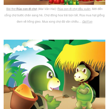
Bài thơ
Rùa con đi chợ
(Mai Văn Hai)
:
Rùa con đi chợ đầu xuân
, Mới đến
cổng chợ bước chân sang hè, Chợ đông hoa trái bộn bề, Rùa mua hạt giống
đem về trồng gieo. Mua xong chợ đã vãn chiều…
GoiY.vn