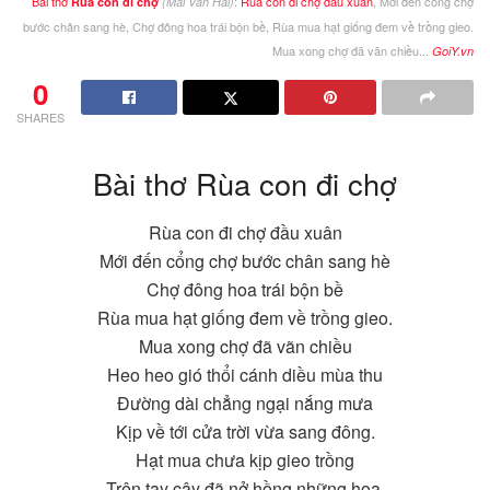
Bài thơ
:
Rùa con đi chợ đầu xuân
, Mới đến cổng chợ
Rùa con đi chợ
(Mai Văn Hai)
bước chân sang hè, Chợ đông hoa trái bộn bề, Rùa mua hạt giống đem về trồng gieo.
Mua xong chợ đã vãn chiều...
GoiY.vn
0
SHARES
Bài thơ Rùa con đi chợ
Rùa con đi chợ đầu xuân
Mới đến cổng chợ bước chân sang hè
Chợ đông hoa trái bộn bề
Rùa mua hạt giống đem về trồng gieo.
Mua xong chợ đã vãn chiều
Heo heo gió thổi cánh diều mùa thu
Đường dài chẳng ngại nắng mưa
Kịp về tới cửa trời vừa sang đông.
Hạt mua chưa kịp gieo trồng
Trên tay cây đã nở hồng những hoa.