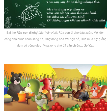
Bài thơ
Rùa con đi chợ
(Mai Văn Hai)
:
Rùa con đi chợ đầu xuân
, Mới đến
cổng chợ bước chân sang hè, Chợ đông hoa trái bộn bề, Rùa mua hạt giống
đem về trồng gieo. Mua xong chợ đã vãn chiều…
GoiY.vn