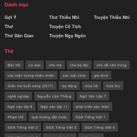
Danh mục
Gợi Ý
Thơ Thiếu Nhi
Truyện Thiếu Nhi
Thơ
Truyện Cổ Tích
Thơ Dân Gian
Truyện Ngụ Ngôn
Thẻ
Bác Hồ
ca dao
cha mẹ
chú bộ đội
chủ đề côn trùng
các hiện tượng thiên nhiên
các loài chim
gia đình
Giấc mơ buổi sáng (2017)
lao động
mùa hè
mùa thu
nghề nghiệp
Nguyễn Lãm Thắng
Ngữ Văn Lớp 7
Ngữ văn lớp 9
Ngữ văn lớp 11
phát triển bản thân
Phạm Hổ
quê hương đất nước
SGK Tiếng Việt 1
SGK Tiếng Việt 2
SGK Tiếng Việt 3
SGK Tiếng Việt 4