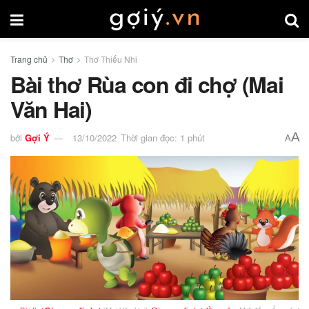
Trang chủ
Thơ
Thơ Thiếu Nhi
Bài thơ Rùa con đi chợ (Mai
Văn Hai)
A
bởi
Gợi Ý
13/10/2022
Thời gian đọc: 1 phút
A