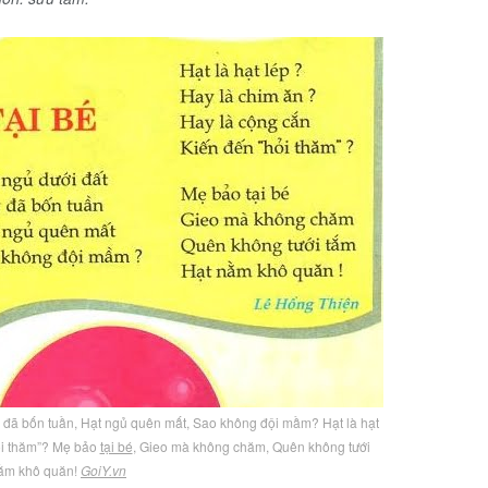
y đã bốn tuần, Hạt ngủ quên mất, Sao không đội mầm? Hạt là hạt
ỏi thăm”? Mẹ bảo
tại bé
, Gieo mà không chăm, Quên không tưới
nằm khô quăn!
GoiY.vn