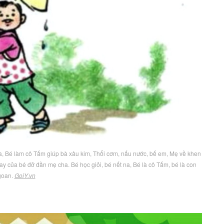
 ra, Bé làm cô Tấm giúp bà xâu kim, Thổi cơm, nấu nước, bế em, Mẹ về khen
tay của bé đỡ đần mẹ cha. Bé học giỏi, bé nết na, Bé là cô Tấm, bé là con
goan.
GoiY.vn