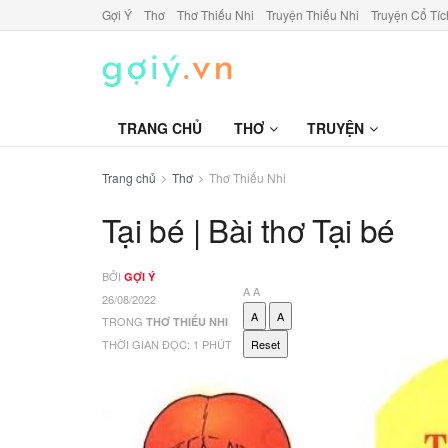
Gợi Ý
Thơ
Thơ Thiếu Nhi
Truyện Thiếu Nhi
Truyện Cổ Tíc
TRANG CHỦ
THƠ
TRUYỆN
Trang chủ
Thơ
Thơ Thiếu Nhi
Tại bé | Bài thơ Tại bé
BỞI
GỢI Ý
A
A
26/08/2022
A
A
TRONG
THƠ THIẾU NHI
THỜI GIAN ĐỌC: 1 PHÚT
Reset