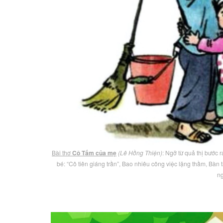
Bài thơ
Cô Tấm của mẹ
(Lê Hồng Thiện)
: Ngỡ từ quả thị bước
bé: “Cô tiên giáng trần”, Bao nhiêu công việc lặng thầm, Bàn 
n