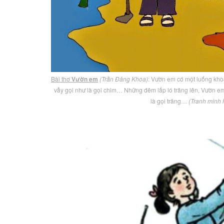
Bài thơ
Vườn em
(Trần Đăng Khoa)
: Vườn em có một luống khoa
vẫy gọi như là gọi chim… Những đêm lấp ló trăng lên, Vườn em
là gọi trăng…
(Tranh minh