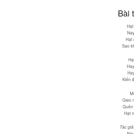
Bài 
Hạt
Nay
Hạt
Sao k
Hạt
Hay
Hay
Kiến đ
Mẹ
Gieo 
Quên 
Hạt 
Tác giả
Ngu