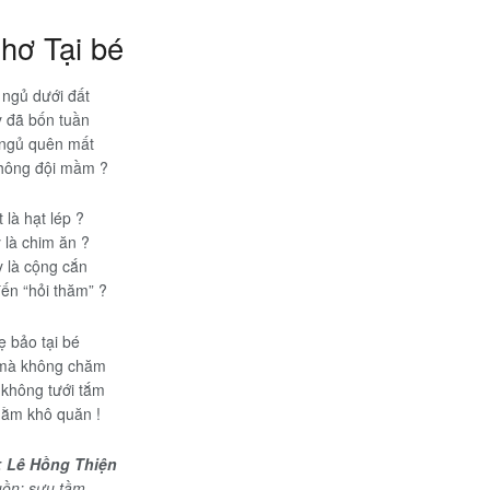
thơ Tại bé
 ngủ dưới đất
 đã bốn tuần
 ngủ quên mất
hông đội mầm ?
 là hạt lép ?
 là chim ăn ?
 là cộng cắn
ến “hỏi thăm” ?
 bảo tại bé
mà không chăm
không tưới tắm
nằm khô quăn !
:
Lê Hồng Thiện
ồn: sưu tầm.