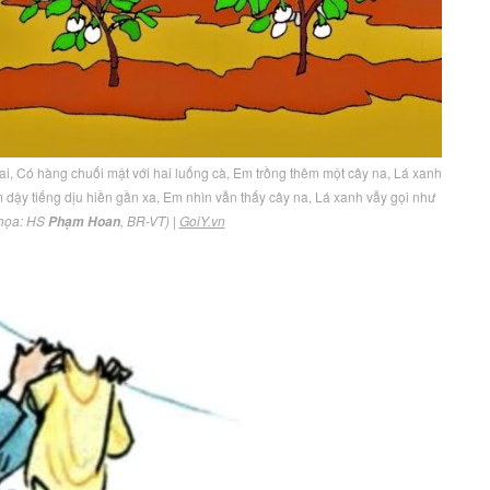
i, Có hàng chuối mật với hai luống cà, Em trồng thêm một cây na, Lá xanh
 dậy tiếng dịu hiền gần xa, Em nhìn vẫn thấy cây na, Lá xanh vẫy gọi như
 họa: HS
, BR-VT)
|
GoiY.vn
Phạm Hoan