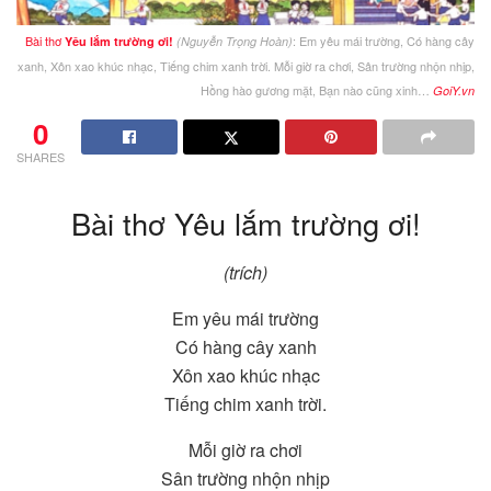
Bài thơ
: Em yêu mái trường, Có hàng cây
Yêu lắm trường ơi!
(Nguyễn Trọng Hoàn)
xanh, Xôn xao khúc nhạc, Tiếng chim xanh trời. Mỗi giờ ra chơi, Sân trường nhộn nhịp,
Hồng hào gương mặt, Bạn nào cũng xinh…
GoiY.vn
0
SHARES
Bài thơ Yêu lắm trường ơi!
(trích)
Em yêu mái trường
Có hàng cây xanh
Xôn xao khúc nhạc
Tiếng chim xanh trời.
Mỗi giờ ra chơi
Sân trường nhộn nhịp