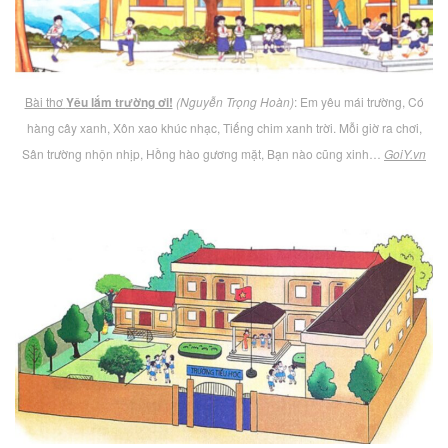
Bài thơ
Yêu lắm trường ơi!
(Nguyễn Trọng Hoàn)
: Em yêu mái trường, Có
hàng cây xanh, Xôn xao khúc nhạc, Tiếng chim xanh trời. Mỗi giờ ra chơi,
Sân trường nhộn nhịp, Hồng hào gương mặt, Bạn nào cũng xinh…
GoiY.vn