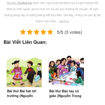
Tập đọc
Trường em
(Bích Hà)
: Vậy là Hà đã được học ở ngôi trường mới.
Nhớ lại năm ngoái, giờ ra chơi, em và các bạn thường trò chuyện về ngôi
trường đang xây và tưởng tượng biết bao điều. Giờ đây, những mơ ước ấy đã
thành hiện thực…
GoiY.vn
5/5 (3 votes)
Bài Viết Liên Quan:
Bài thơ Bài hát tới
Bài thơ Bàn tay cô
trường (Nguyễn
giáo (Nguyễn Trọng
Trọng Tạo)
Hoàn)