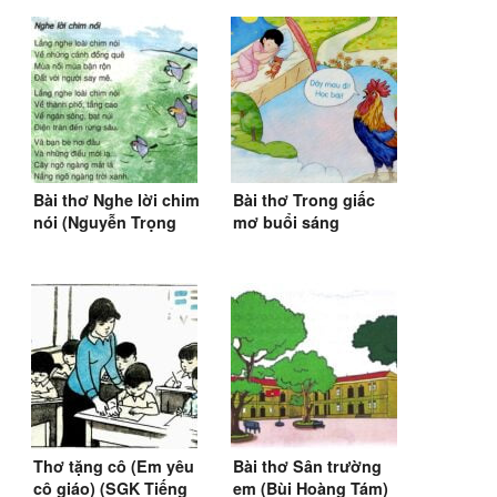
Bài thơ Nghe lời chim
Bài thơ Trong giấc
nói (Nguyễn Trọng
mơ buổi sáng
Hoàn)
(Nguyễn Lãm Thắng)
(SGK Tiếng Việt 1)
Thơ tặng cô (Em yêu
Bài thơ Sân trường
cô giáo) (SGK Tiếng
em (Bùi Hoàng Tám)