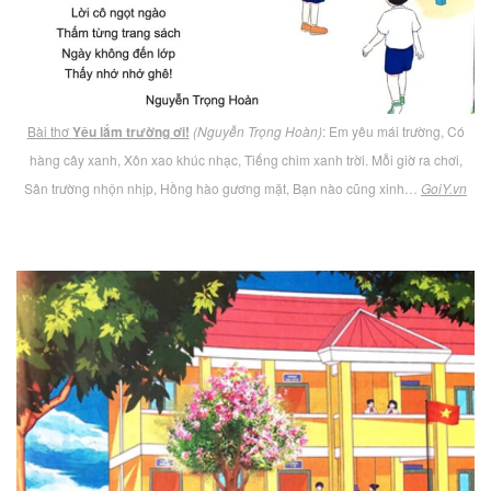
Bài thơ
Yêu lắm trường ơi!
(Nguyễn Trọng Hoàn)
: Em yêu mái trường, Có
hàng cây xanh, Xôn xao khúc nhạc, Tiếng chim xanh trời. Mỗi giờ ra chơi,
Sân trường nhộn nhịp, Hồng hào gương mặt, Bạn nào cũng xinh…
GoiY.vn