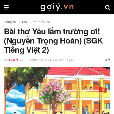
Trang chủ
Thơ
Thơ Thiếu Nhi
Bài thơ Yêu lắm trường ơi!
(Nguyễn Trọng Hoàn) (SGK
Tiếng Việt 2)
A
bởi
Gợi Ý
05/09/2022
Thời gian đọc: 1 phút
A