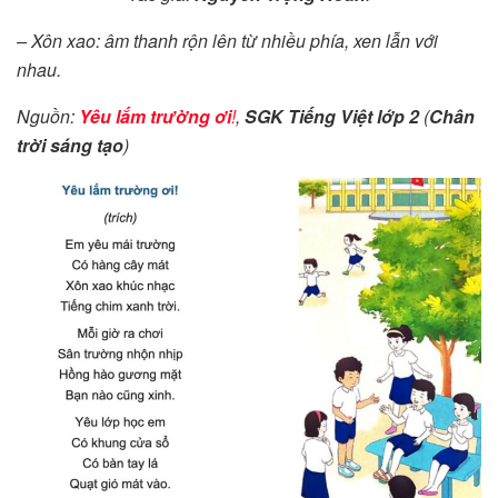
– Xôn xao: âm thanh rộn lên từ nhiều phía, xen lẫn với
nhau.
Nguồn:
Yêu lắm trường ơi
!
,
SGK Tiếng Việt lớp 2
(
Chân
trời sáng tạo
)