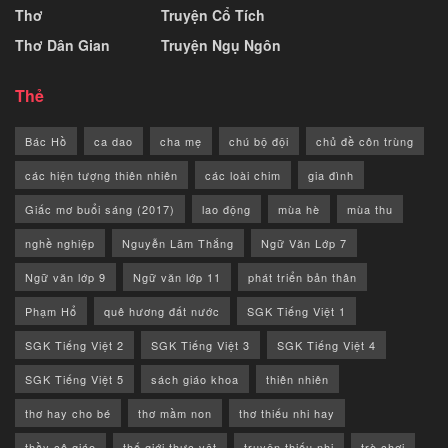
Thơ
Truyện Cổ Tích
Thơ Dân Gian
Truyện Ngụ Ngôn
Thẻ
Bác Hồ
ca dao
cha mẹ
chú bộ đội
chủ đề côn trùng
các hiện tượng thiên nhiên
các loài chim
gia đình
Giấc mơ buổi sáng (2017)
lao động
mùa hè
mùa thu
nghề nghiệp
Nguyễn Lãm Thắng
Ngữ Văn Lớp 7
Ngữ văn lớp 9
Ngữ văn lớp 11
phát triển bản thân
Phạm Hổ
quê hương đất nước
SGK Tiếng Việt 1
SGK Tiếng Việt 2
SGK Tiếng Việt 3
SGK Tiếng Việt 4
SGK Tiếng Việt 5
sách giáo khoa
thiên nhiên
thơ hay cho bé
thơ mầm non
thơ thiếu nhi hay
thầy cô giáo
thế giới thực vật
truyện thiếu nhi
trò chơi