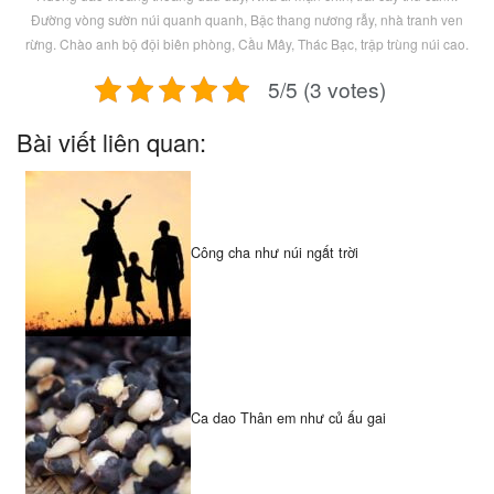
Đường vòng sườn núi quanh quanh, Bậc thang nương rẫy, nhà tranh ven
rừng. Chào anh bộ đội biên phòng, Cầu Mây, Thác Bạc, trập trùng núi cao.
5/5 (3 votes)
Bài viết liên quan:
Công cha như núi ngất trời
Ca dao Thân em như củ ấu gai