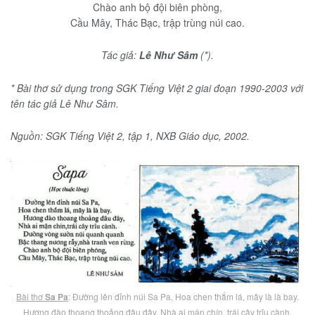
Chào anh bộ đội biên phòng,
Cầu Mây, Thác Bạc, trập trùng núi cao.
Tác giả:
Lê Như Sâm
(*).
* Bài thơ sử dụng trong SGK Tiếng Việt 2 giai đoạn 1990-2003 với
tên tác giả Lê Như Sâm.
Nguồn: SGK Tiếng Việt 2, tập 1, NXB Giáo dục, 2002.
Bài thơ
Sa Pa
: Đường lên đỉnh núi Sa Pa, Hoa chen thắm lá, mây là là bay.
Hương đào thoang thoảng đâu đây, Nhà ai mận chín, trái cây trĩu cành.