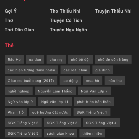
Gợi Ý
Thơ Thiếu Nhi
Truyện Thiếu Nhi
Thơ
Truyện Cổ Tích
Thơ Dân Gian
Truyện Ngụ Ngôn
Thẻ
Bác Hồ
ca dao
cha mẹ
chú bộ đội
chủ đề côn trùng
các hiện tượng thiên nhiên
các loài chim
gia đình
Giấc mơ buổi sáng (2017)
lao động
mùa hè
mùa thu
nghề nghiệp
Nguyễn Lãm Thắng
Ngữ Văn Lớp 7
Ngữ văn lớp 9
Ngữ văn lớp 11
phát triển bản thân
Phạm Hổ
quê hương đất nước
SGK Tiếng Việt 1
SGK Tiếng Việt 2
SGK Tiếng Việt 3
SGK Tiếng Việt 4
SGK Tiếng Việt 5
sách giáo khoa
thiên nhiên