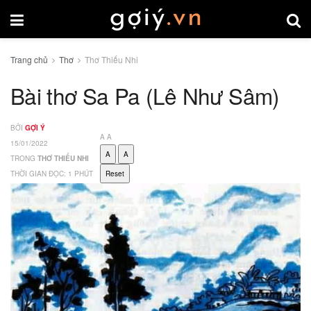
Trang chủ
Thơ
Thơ Thiếu Nhi
Bài thơ Sa Pa (Lê Như Sâm)
BỞI
GỢI Ý
A
A
15/01/2022
A
A
TRONG
THƠ THIẾU NHI
THỜI GIAN ĐỌC: 1 PHÚT
Reset