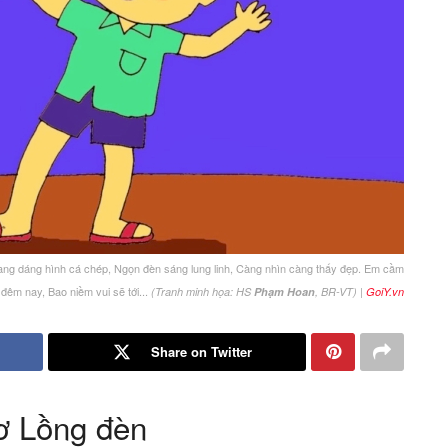
Mang dáng hình cá chép, Ngọn đèn sáng lung linh, Càng nhìn càng thấy đẹp. Em cầm
đêm nay, Bao niềm vui sẽ tới...
|
(Tranh minh họa: HS
Phạm Hoan
, BR-VT)
GoiY.vn
Share on Twitter
ơ Lồng đèn