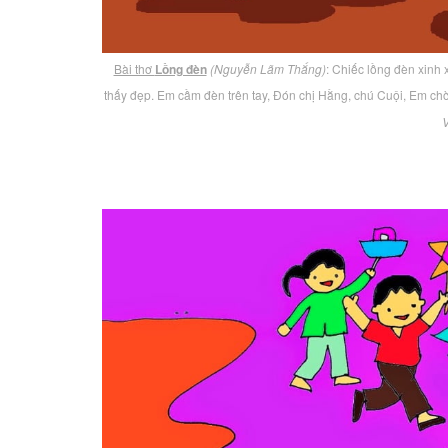
Bài thơ
Lồng đèn
(Nguyễn Lãm Thắng)
: Chiếc lồng đèn xinh
thấy đẹp. Em cầm đèn trên tay, Đón chị Hằng, chú Cuội, Em ch