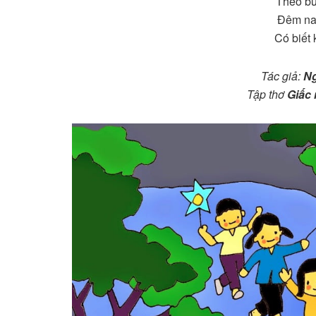
Theo bư
Đêm na
Có biết
Tác giả:
N
Tập thơ
Giấc 