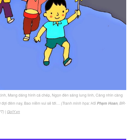
 xinh, Mang dáng hình cá chép, Ngọn đèn sáng lung linh, Càng nhìn càng
ờ đợi đêm nay, Bao niềm vui sẽ tới…
(Tranh minh họa: HS
, BR-
Phạm Hoan
VT)
|
GoiY.vn