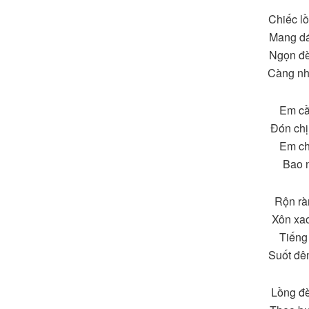
Chiếc lồ
Mang dá
Ngọn đè
Càng nh
Em cầ
Đón chị
Em ch
Bao n
Rộn rà
Xôn xa
Tiếng 
Suốt đê
Lồng đ