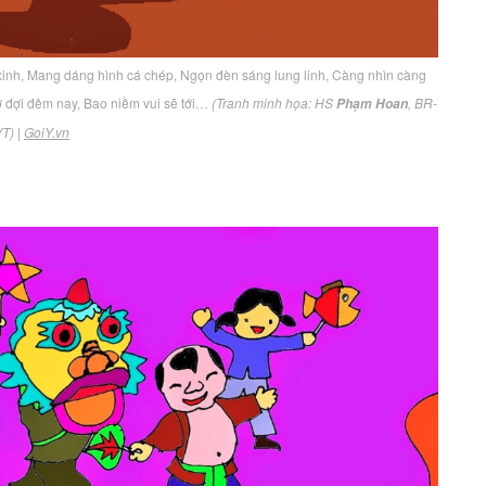
 xinh, Mang dáng hình cá chép, Ngọn đèn sáng lung linh, Càng nhìn càng
ờ đợi đêm nay, Bao niềm vui sẽ tới…
(Tranh minh họa: HS
, BR-
Phạm Hoan
VT)
|
GoiY.vn