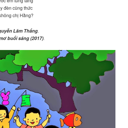
ớc em tung tăng
y đèn cũng thức
 không chị Hằng?
guyễn Lãm Thắng
.
mơ buổi sáng (2017)
.