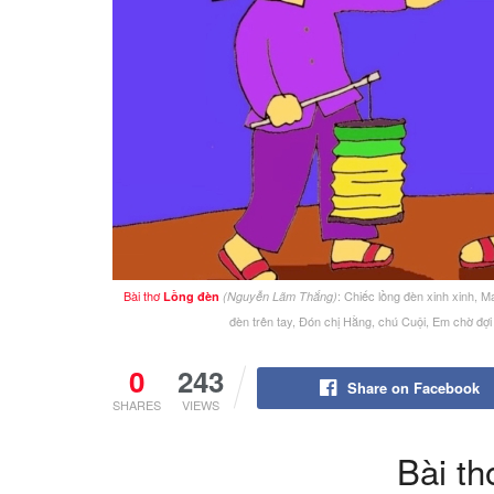
Bài thơ
: Chiếc lồng đèn xinh xinh, 
Lồng đèn
(Nguyễn Lãm Thắng)
đèn trên tay, Đón chị Hằng, chú Cuội, Em chờ đợi 
0
243
Share on Facebook
SHARES
VIEWS
Bài th