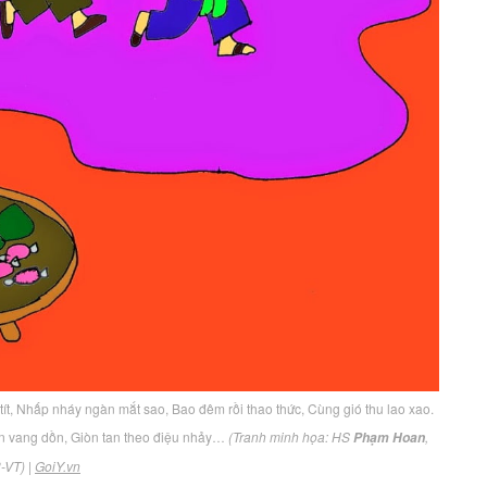
 tít, Nhấp nháy ngàn mắt sao, Bao đêm rồi thao thức, Cùng gió thu lao xao.
ân vang dồn, Giòn tan theo điệu nhảy…
(Tranh minh họa: HS
,
Phạm Hoan
-VT)
|
GoiY.vn