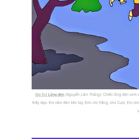
Bài thơ
Lồng đèn
(Nguyễn Lãm Thắng)
: Chiếc lồng đèn xinh
thấy đẹp. Em cầm đèn trên tay, Đón chị Hằng, chú Cuội, Em ch