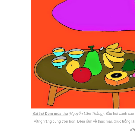
Bài thơ
Đêm mùa thu
(Nguyễn Lãm Thắng)
: Bầu trời xanh cao
Vầng trăng cũng tròn hơn, Đêm rằm về thức mãi, Giục trống l
BR