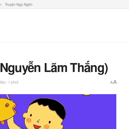
h
Truyện Ngụ Ngôn
 (Nguyễn Lãm Thắng)
A
 đọc: 1 phút
A