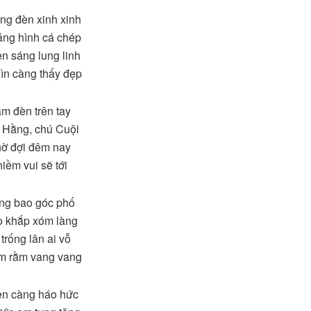
ng đèn xinh xinh
ng hình cá chép
n sáng lung linh
ìn càng thấy đẹp
m đèn trên tay
 Hằng, chú Cuội
ờ đợi đêm nay
iềm vui sẽ tới
ng bao góc phố
o khắp xóm làng
trống lân ai vỗ
m rằm vang vang
èn càng háo hức