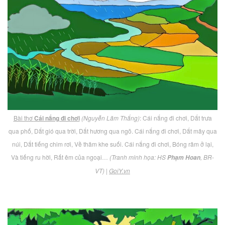
Bài thơ
Cái nắng đi chơi
(Nguyễn Lãm Thắng)
: Cái nắng đi chơi, Dắt trưa
qua phố, Dắt gió qua trời, Dắt hương qua ngõ. Cái nắng đi chơi, Dắt mây qua
núi, Dắt tiếng chim rơi, Về thăm khe suối. Cái nắng đi chơi, Bóng râm ở lại,
Và tiếng ru hời, Rất êm của ngoại…
(Tranh minh họa: HS
, BR-
Phạm Hoan
VT)
|
GoiY.vn