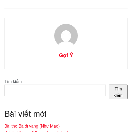
Gợi Ý
Tìm kiếm
Tìm
kiếm
Bài viết mới
Bài thơ Bà đi vắng (Như Mao)