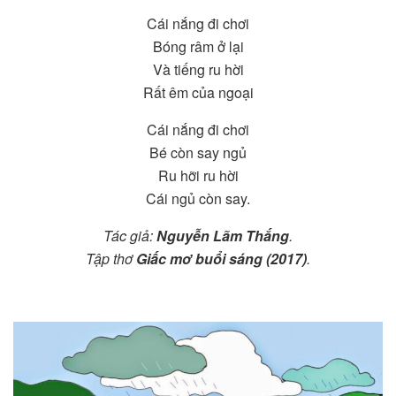
Cái nắng đi chơi
Bóng râm ở lại
Và tiếng ru hời
Rất êm của ngoại
Cái nắng đi chơi
Bé còn say ngủ
Ru hỡi ru hời
Cái ngủ còn say.
Tác giả:
Nguyễn Lãm Thắng
.
Tập thơ
Giấc mơ buổi sáng (2017)
.